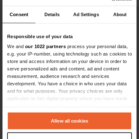
d'hôtes/rest
s'avère que 
Consent
Details
Ad Settings
About
Voir tous les 8 avis
Les sanitair
relativemen
défauts initi
Responsible use of your data
Es-tu déjà venu ici ?
nombre tota
We and
our 1022 partners
process your personal data,
limité et s
e.g. your IP-number, using technology such as cookies to
clôture du t
store and access information on your device in order to
raison des v
serve personalized ads and content, ad and content
des chiens d
measurement, audience research and services
Contact
development. You have a choice in who uses your data
and for what purposes. Your privacy choices are only
applicable on this digital property where you have made
Emplacement
your choices. You can change or withdraw your consent
Str.Pastravariei 636G
Copie
any time from the Cookie Declaration or by clicking on
437305, Săpânța, Roumanie
the Privacy trigger icon.
Allow all cookies
Coordonnées
If you allow, we would also like to:
47° 56' 30" N 23° 41' 46" E