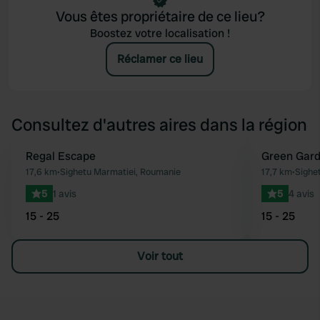
Vous êtes propriétaire de ce lieu?
Boostez votre localisation !
Réclamer ce lieu
Consultez d'autres aires dans la région
Regal Escape
Green Gar
Préféré
17,6 km
•
Sighetu Marmatiei, Roumanie
17,7 km
•
Sighe
5
1 avis
5
4 avis
15 - 25
15 - 25
Voir tout