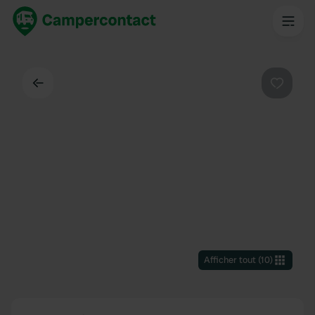
Dos
Préféré
Afficher tout
(
10
)