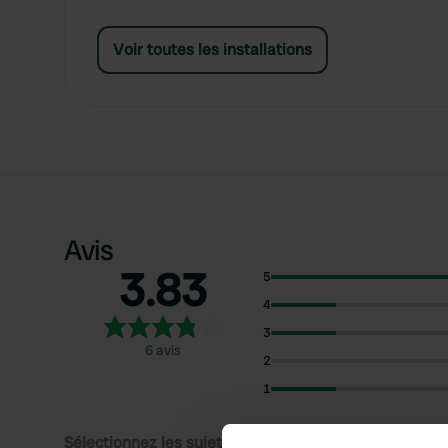
Voir toutes les installations
Avis
3.83
5
4
3
6 avis
2
1
Sélectionnez les sujets pour lire les critiques :