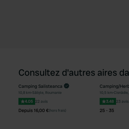
Consultez d'autres aires da
Camping Salisteanca
Camping/Her
Reserve maintenant
10,8 km
•
Săliște, Roumanie
10,5 km
•
Cisnădie
Préféré
4.05
22 avis
3.48
23 avis
Depuis 16,00 €
25 - 35
(hors frais)