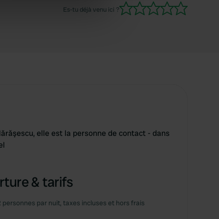
se our traffic. We also share
Es-tu déjà venu ici ?
ers who may combine it with
 services.
şescu, elle est la personne de contact - dans
el
ture & tarifs
2 personnes par nuit, taxes incluses et hors frais