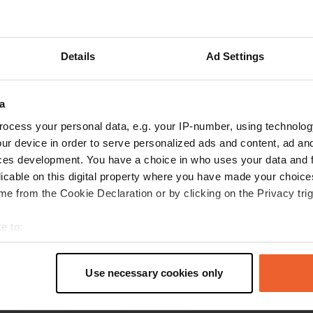
Details
Ad Settings
les avis
a
Luc-Son
ocess your personal data, e.g. your IP-number, using technolog
L
mai 2025
ur device in order to serve personalized ads and content, ad a
ces development. You have a choice in who uses your data and 
Lorsque vous entrez par la petite porte à côté
licable on this digital property where you have made your choic
du grand portail, une cloche sonne et une dame
e from the Cookie Declaration or by clicking on the Privacy trig
sympathique qui parle allemand vient ouvrir le
portail. Nous avons payé 25 € pour 1 nuit avec
e to:
électricité
t your geographical location which can be accurate to within sev
Traduit par Google
Afficher l'original
tively scanning it for specific characteristics (fingerprinting)
Use necessary cookies only
 personal data is processed and set your preferences in the
det