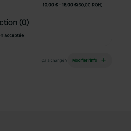
10,00 €
-
15,00 €
(
60,00 RON
)
ction (0)
on acceptée
Ça a changé ?
Modifier l’info