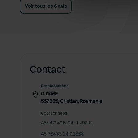
We use cookies to personalis
Voir tous les 6 avis
information about your use of
other information that you’ve
Contact
Emplacement
DJ106E
557085, Cristian, Roumanie
Coordonnées
45° 47' 4" N 24° 1' 43" E
45.78433 24.02868