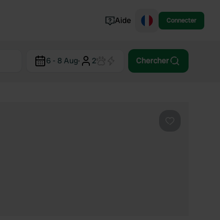
Aide
Connecter
Norvège
6 - 8 Aug
·
2
Chercher
Portugal
Danemark
Croatie
Voir tout...
Préféré