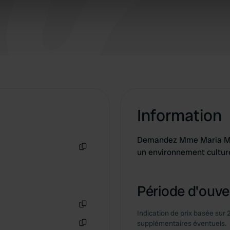
e content and ads, to provide social media features and to analy
 our site with our social media, advertising and analytics partn
 provided to them or that they’ve collected from your use of their
Information
Demandez Mme Maria Mără
un environnement cultur
Copie
Période d'ouver
Indication de prix basée sur 
Copie
supplémentaires éventuels.