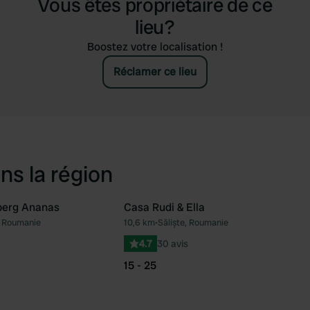
Vous êtes propriétaire de ce
lieu?
Boostez votre localisation !
Réclamer ce lieu
ns la région
berg Ananas
Casa Rudi & Ella
, Roumanie
10,6 km
•
Săliște, Roumanie
Préféré
Pré
4.7
30 avis
15 - 25