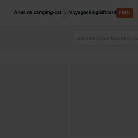
Aires de camping-car
Voyages
Blog
Giftcard
PRO+
leures aires de camping-car
Belgique
Slovénie
Autriche
Suède
e
Suisse