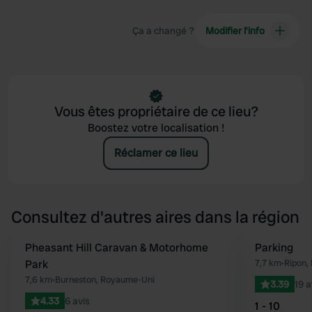
Ça a changé ?
Modifier l’info
Vous êtes propriétaire de ce lieu?
Boostez votre localisation !
Réclamer ce lieu
Consultez d'autres aires dans la région
Pheasant Hill Caravan & Motorhome
Parking
Préféré
Park
7,7 km
•
Ripon,
7,6 km
•
Burneston, Royaume-Uni
3.39
19 a
4.33
6 avis
1 - 10