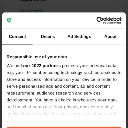
Coordonnées
54° 11' 55" N 1° 34' 15" W
Copie
54.19868 -1.57083
Copie
Consent
Details
Ad Settings
About
Code du site
111563
Copie
Responsible use of your data
PRO+
Passer à
PRO+
We and
our 1022 partners
process your personal data,
pour toutes les coordonnées
e.g. your IP-number, using technology such as cookies to
store and access information on your device in order to
Carte
serve personalized ads and content, ad and content
Afficher sur la carte
measurement, audience research and services
development. You have a choice in who uses your data
Site web
and for what purposes. Your privacy choices are only
Visitez le site Web
Copie
applicable on this digital property where you have made
your choices. You can change or withdraw your consent
any time from the Cookie Declaration or by clicking on