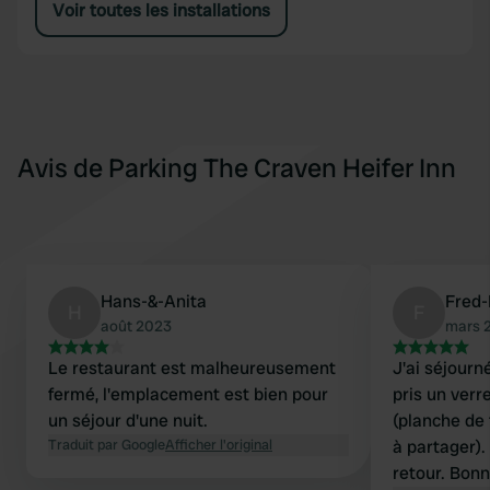
Voir toutes les installations
Avis de Parking The Craven Heifer Inn
Hans-&-Anita
Fred
H
F
août 2023
mars 
Le restaurant est malheureusement
J'ai séjourn
fermé, l'emplacement est bien pour
pris un verr
un séjour d'une nuit.
(planche de 
Traduit par Google
Afficher l'original
à partager).
retour. Bonn