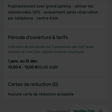
and set your preferences in the
details section
.
Pub/restaurant avec grand parking - utiliser les
coordonnées GPS - uniquement après réservation
We use cookies to personalise content and ads, to
par téléphone - centre 4 km
provide social media features and to analyse our traffic.
We also share information about your use of our site with
our social media, advertising and analytics partners who
Période d'ouverture & tarifs
may combine it with other information that you’ve
provided to them or that they’ve collected from your use
Indication de prix basée sur 2 personnes par nuit, taxes
of their services.
incluses et hors frais supplémentaires éventuels.
1 janv. au 31 déc.
10,00 €
-
15,00 €
(
10,00 £GB
)
Cartes de réduction (0)
Aucune carte de réduction acceptée
Ça a changé ?
Modifier l’info