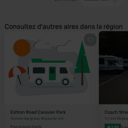
Consultez d'autres aires dans la région
Préféré
Eshton Road Caravan Park
Coach Stre
10,4 km
•
Gargrave, Royaume-Uni
11,1 km
•
Skipto
Pas encore d'avis
3.89
9 av