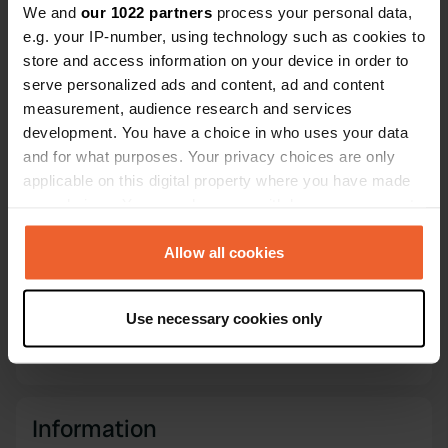
101318
We and
our 1022 partners
process your personal data,
Copie
e.g. your IP-number, using technology such as cookies to
PRO+
Passer à
PRO+
store and access information on your device in order to
pour toutes les coordonnées
serve personalized ads and content, ad and content
measurement, audience research and services
Carte
development. You have a choice in who uses your data
Afficher sur la carte
and for what purposes. Your privacy choices are only
applicable on this digital property where you have made
Site web
your choices. You can change or withdraw your consent
Visitez le site Web
Copie
any time from the Cookie Declaration or by clicking on
the Privacy trigger icon.
Allow all cookies
E-mail
Envoyer un e-mail
Copie
If you allow, we would also like to:
Use necessary cookies only
Numéro de téléphone
Collect information about your geographical location
Appelez l'emplacement
which can be accurate to within several meters
Copie
Identify your device by actively scanning it for
specific characteristics (fingerprinting)
Information
Find out more about how your personal data is processed