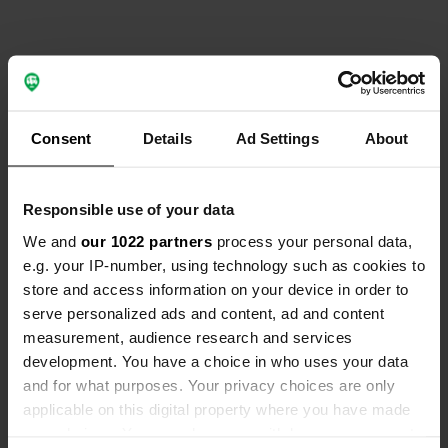
Contact
Consent
Details
Ad Settings
About
Emplacement
Acres Lane Club
Copie
HX7 7LT, Calderdale, Royaume-Uni
Responsible use of your data
Coordonnées
We and
our 1022 partners
process your personal data,
53° 44' 44" N 2° 1' 14" W
e.g. your IP-number, using technology such as cookies to
Copie
store and access information on your device in order to
53.74554112 -2.02064504
serve personalized ads and content, ad and content
Copie
measurement, audience research and services
Code du site
development. You have a choice in who uses your data
162867
Copie
and for what purposes. Your privacy choices are only
PRO+
Passer à
applicable on this digital property where you have made
PRO+
pour toutes les coordonnées
your choices. You can change or withdraw your consent