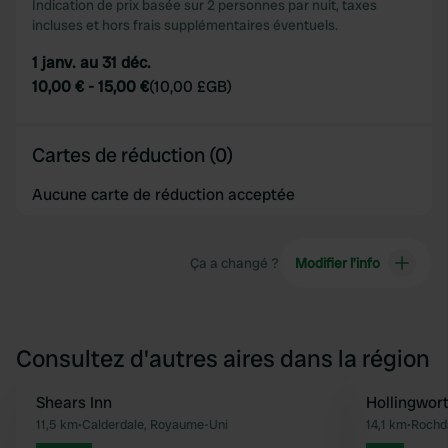
Indication de prix basée sur 2 personnes par nuit, taxes
incluses et hors frais supplémentaires éventuels.
1 janv. au 31 déc.
10,00 €
-
15,00 €
(
10,00 £GB
)
Cartes de réduction (0)
Aucune carte de réduction acceptée
Ça a changé ?
Modifier l’info
Consultez d'autres aires dans la région
Shears Inn
Hollingwor
Préféré
11,5 km
•
Calderdale, Royaume-Uni
14,1 km
•
Rochd