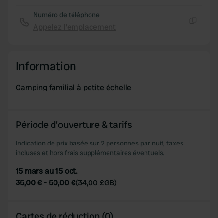
provide social media features and to analyse our traffic.
We also share information about your use of our site with
Numéro de téléphone
our social media, advertising and analytics partners who
Appelez l'emplacement
Copie
may combine it with other information that you’ve
provided to them or that they’ve collected from your use
of their services.
Information
Camping familial à petite échelle
Période d'ouverture & tarifs
Indication de prix basée sur 2 personnes par nuit, taxes
incluses et hors frais supplémentaires éventuels.
15 mars au 15 oct.
35,00 €
-
50,00 €
(
34,00 £GB
)
Cartes de réduction (0)