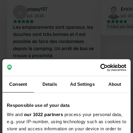
poppy157
EricV
p
juil. 2026
juil. 2
Les emplacements sont spacieux, les
Traduit par Go
douches sont très bonnes et il est
possible de faire des randonnées
depuis le camping. Un arrêt de bus se
trouve à proximité.
Traduit par Google
Afficher l'original
Consent
Details
Ad Settings
About
Responsible use of your data
Contact
We and
our 1022 partners
process your personal data,
e.g. your IP-number, using technology such as cookies to
Emplacement
store and access information on your device in order to
SK17 9TQ, Derbyshire Dales, Royaume-Uni
Copie