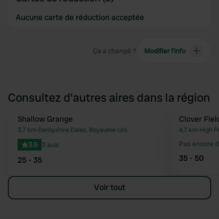
Aucune carte de réduction acceptée
Ça a changé ?
Modifier l’info
Consultez d'autres aires dans la région
Shallow Grange
Clover Fiel
Préféré
3,7 km
•
Derbyshire Dales, Royaume-Uni
4,7 km
•
High P
Pas encore d
3.5
3 avis
35 - 50
25 - 35
Voir tout