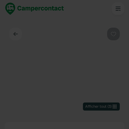
Dos
Préféré
Afficher tout
(
3
)