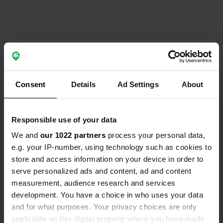
Contact
Emplacement
Consent
Details
Ad Settings
About
Kings Loke 25
Copie
NR29 4JB, Great Yarmouth, Royaume-Uni
Responsible use of your data
Coordonnées
We and
our 1022 partners
process your personal data,
52° 41' 59" N 1° 42' 10" E
e.g. your IP-number, using technology such as cookies to
Copie
52.699834 1.7029131
store and access information on your device in order to
Copie
serve personalized ads and content, ad and content
Code du site
measurement, audience research and services
111983
development. You have a choice in who uses your data
Copie
and for what purposes. Your privacy choices are only
PRO+
Passer à
PRO+
applicable on this digital property where you have made
pour toutes les coordonnées