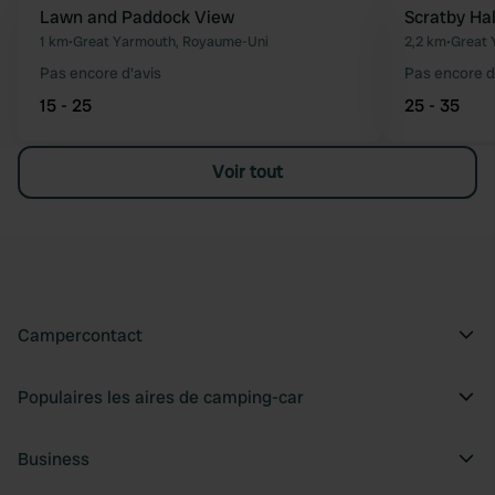
Lawn and Paddock View
Scratby Ha
Préféré
1 km
•
Great Yarmouth, Royaume-Uni
2,2 km
•
Great 
Pas encore d'avis
Pas encore d
15 - 25
25 - 35
Voir tout
Campercontact
Populaires les aires de camping-car
Business