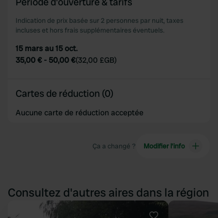
Période d'ouverture & tarifs
provide social media features and to analyse our traffic.
We also share information about your use of our site with
Indication de prix basée sur 2 personnes par nuit, taxes
our social media, advertising and analytics partners who
incluses et hors frais supplémentaires éventuels.
may combine it with other information that you’ve
15 mars au 15 oct.
provided to them or that they’ve collected from your use
35,00 €
-
50,00 €
(
32,00 £GB
)
of their services.
Cartes de réduction (0)
Aucune carte de réduction acceptée
Ça a changé ?
Modifier l’info
Consultez d'autres aires dans la région