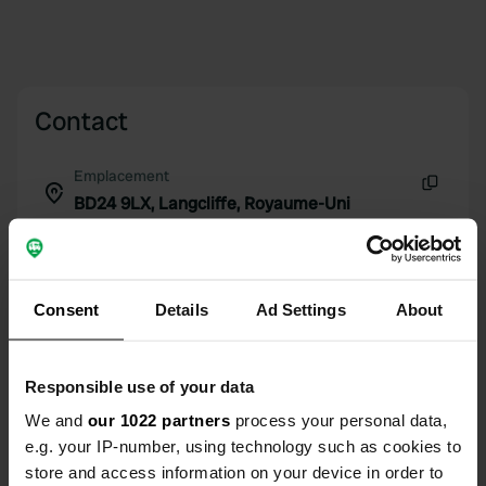
Contact
Emplacement
BD24 9LX, Langcliffe, Royaume-Uni
Copie
Coordonnées
54° 4' 51" N 2° 16' 46" W
Copie
Consent
Details
Ad Settings
About
54.08090467 -2.27934534
Copie
Code du site
Responsible use of your data
112129
Copie
We and
our 1022 partners
process your personal data,
PRO+
Passer à
PRO+
e.g. your IP-number, using technology such as cookies to
pour toutes les coordonnées
store and access information on your device in order to