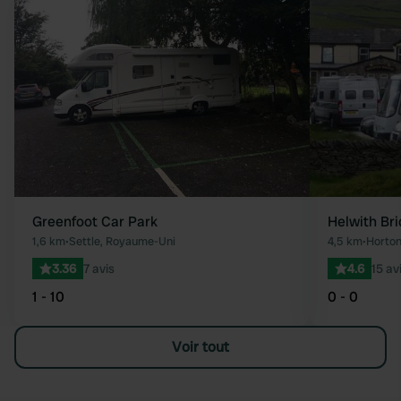
Préféré
Greenfoot Car Park
Helwith Bri
1,6 km
•
Settle, Royaume-Uni
4,5 km
•
Horton
3.36
7 avis
4.6
15 av
1 - 10
0 - 0
Voir tout