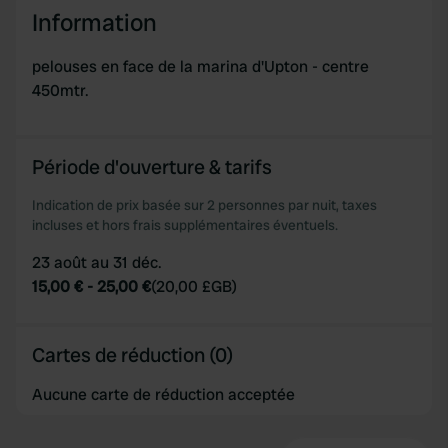
Information
We use cookies to personalise content and ads, to
provide social media features and to analyse our traffic.
pelouses en face de la marina d'Upton - centre
We also share information about your use of our site with
450mtr.
our social media, advertising and analytics partners who
may combine it with other information that you’ve
provided to them or that they’ve collected from your use
Période d'ouverture & tarifs
of their services.
Indication de prix basée sur 2 personnes par nuit, taxes
incluses et hors frais supplémentaires éventuels.
23 août au 31 déc.
15,00 €
-
25,00 €
(
20,00 £GB
)
Cartes de réduction (0)
Aucune carte de réduction acceptée