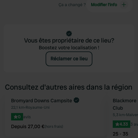
Ça a changé ?
Modifier l’info
Vous êtes propriétaire de ce lieu?
Boostez votre localisation !
Réclamer ce lieu
Consultez d'autres aires dans la région
Reserve maintenant
Bromyard Downs Campsite
Blackmore
Préféré
22,1 km
•
Royaume-Uni
Club
5,3 km
•
Malver
0
avis
4.33
3 av
Depuis 27,00 €
(hors frais)
25 - 35