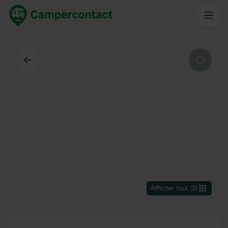
Dos
Préféré
Afficher tout
(
3
)