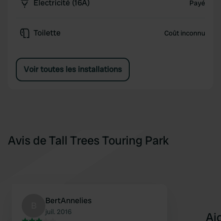
Électricité (16A)
Payé
Toilette
Coût inconnu
Voir toutes les installations
Avis de Tall Trees Touring Park
BertAnnelies
B
juil. 2016
Aj