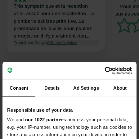
Très sympathique et la réception
Vous ête
utile. assez pour une escale Bon. La
aux autres
plomberie est très primitive. La
promenade de la ville, vous pouvez
enregistrer, il n'y a vraiment rien
d'attrayant.
Traduit par Google
Afficher l'original
Consent
Details
Ad Settings
About
Contact
Emplacement
Responsible use of your data
Old Mill Lane
Copie
We and
our 1022 partners
process your personal data,
Mansfield, Royaume-Uni
e.g. your IP-number, using technology such as cookies to
Coordonnées
store and access information on your device in order to