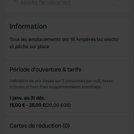
provide social media features and to analyse our traffic.
Appelez l'emplacement
Copie
We also share information about your use of our site with
our social media, advertising and analytics partners who
may combine it with other information that you’ve
Information
provided to them or that they’ve collected from your use
of their services.
Tous les emplacements ont 16 Ampères lac electic
et pêche sur place
Période d'ouverture & tarifs
Indication de prix basée sur 2 personnes par nuit, taxes
incluses et hors frais supplémentaires éventuels.
1 janv. au 31 déc.
15,00 €
-
25,00 €
(
20,00 £GB
)
Cartes de réduction (0)