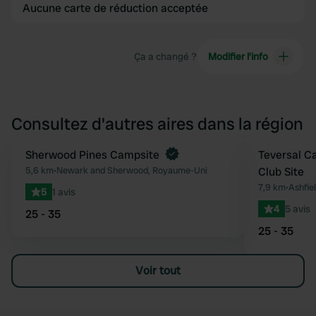
Aucune carte de réduction acceptée
Ça a changé ?
Modifier l’info
Consultez d'autres aires dans la région
Reserve maintenant
Sherwood Pines Campsite
Teversal C
Préféré
5,6 km
•
Newark and Sherwood, Royaume-Uni
Club Site
7,9 km
•
Ashfie
5
1 avis
4
5 avis
25 - 35
25 - 35
Voir tout