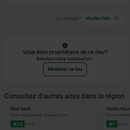
Ça a changé ?
Modifier l’info
Vous êtes propriétaire de ce lieu?
Boostez votre localisation !
Réclamer ce lieu
Consultez d'autres aires dans la région
Blue bank
Hooks Hou
Préféré
3,3 km
•
Eskdaleside, Royaume-Uni
5,5 km
•
Robin 
2.6
5 avis
5
4 avis