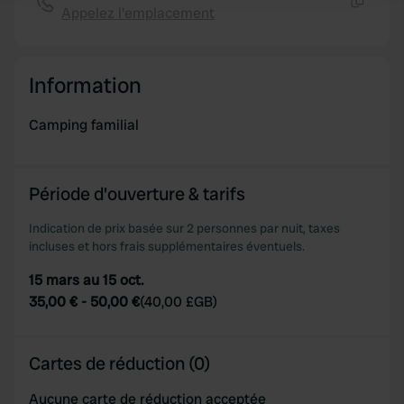
Appelez l'emplacement
Copie
We use cookies to personalise content and ads, to
provide social media features and to analyse our traffic.
Information
We also share information about your use of our site with
our social media, advertising and analytics partners who
Camping familial
may combine it with other information that you’ve
provided to them or that they’ve collected from your use
of their services.
Période d'ouverture & tarifs
Indication de prix basée sur 2 personnes par nuit, taxes
incluses et hors frais supplémentaires éventuels.
15 mars au 15 oct.
35,00 €
-
50,00 €
(
40,00 £GB
)
Cartes de réduction (0)
Aucune carte de réduction acceptée