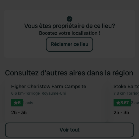
Vous êtes propriétaire de ce lieu?
Boostez votre localisation !
Réclamer ce lieu
Consultez d'autres aires dans la région
Higher Cheristow Farm Campsite
Stoke Bart
Préféré
6,6 km
•
Torridge, Royaume-Uni
7,8 km
•
Torrid
5
1 avis
3.67
3 av
25 - 35
25 - 35
Voir tout