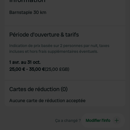
provide social media features and to analyse our traffic.
Barnstaple 30 km
We also share information about your use of our site with
our social media, advertising and analytics partners who
may combine it with other information that you’ve
provided to them or that they’ve collected from your use
Période d'ouverture & tarifs
of their services.
Indication de prix basée sur 2 personnes par nuit, taxes
incluses et hors frais supplémentaires éventuels.
1 avr. au 31 oct.
25,00 €
-
35,00 €
(
25,00 £GB
)
Cartes de réduction (0)
Aucune carte de réduction acceptée
Ça a changé ?
Modifier l’info