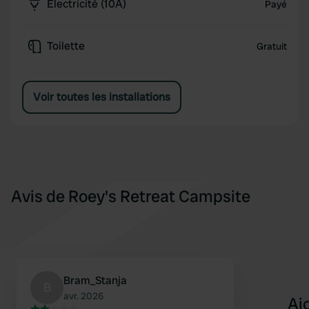
Électricité (10A)
Payé
Toilette
Gratuit
Voir toutes les installations
Avis de Roey's Retreat Campsite
Bram_Stanja
B
avr. 2026
Aj