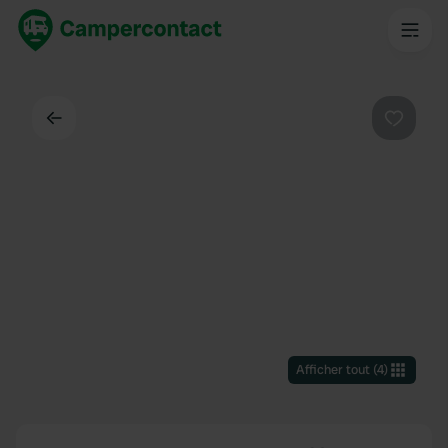
Dos
Préféré
Afficher tout
(
4
)