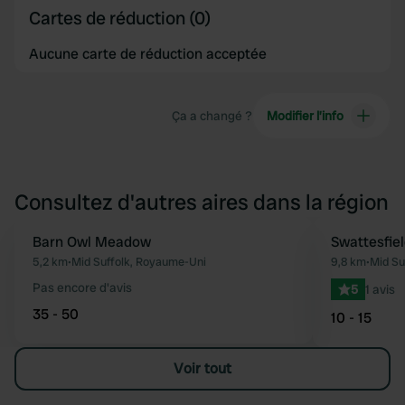
Cartes de réduction (0)
Aucune carte de réduction acceptée
Ça a changé ?
Modifier l’info
Consultez d'autres aires dans la région
Barn Owl Meadow
Swattesfie
Préféré
5,2 km
•
Mid Suffolk, Royaume-Uni
9,8 km
•
Mid Su
Pas encore d'avis
5
1 avis
35 - 50
10 - 15
Voir tout