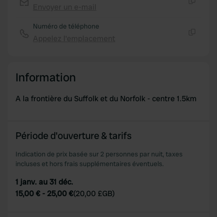
provide social media features and to analyse our traffic.
Envoyer un e-mail
Copie
We also share information about your use of our site with
Numéro de téléphone
our social media, advertising and analytics partners who
Appelez l'emplacement
may combine it with other information that you’ve
Copie
provided to them or that they’ve collected from your use
of their services.
Information
A la frontière du Suffolk et du Norfolk - centre 1.5km
Période d'ouverture & tarifs
Indication de prix basée sur 2 personnes par nuit, taxes
incluses et hors frais supplémentaires éventuels.
1 janv. au 31 déc.
15,00 €
-
25,00 €
(
20,00 £GB
)