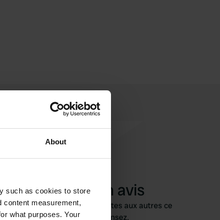
About
Ajouter un avis
y such as cookies to store
nd content measurement,
Vous êtes déjà venu ici ? Dites aux autres ce
for what purposes. Your
que vous en pensez.