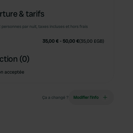
ture & tarifs
2 personnes par nuit, taxes incluses et hors frais
35,00 €
-
50,00 €
(
35,00 £GB
)
ction (0)
on acceptée
Ça a changé ?
Modifier l’info