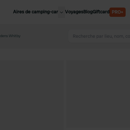
Aires de camping-car
Voyages
Blog
Giftcard
PRO+
leures aires de camping-car
Belgique
rdens Whitby
Slovénie
Autriche
Suède
e
Suisse