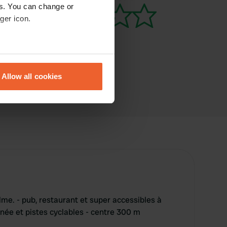
es. You can change or
ger icon.
eral meters
Allow all cookies
ails section
.
se our traffic. We also share
ers who may combine it with
 services.
alme. - pub, restaurant et super accessibles à
nnée et pistes cyclables - centre 300 m