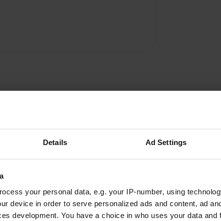
Details
Ad Settings
Rakko.nl
R
a
oct. 2019
ocess your personal data, e.g. your IP-number, using technolog
Près du centre de Whitby. Lieu qui vaut le
ur device in order to serve personalized ads and content, ad a
détour. Le camping a plusieurs niveaux contre
ces development. You have a choice in who uses your data and 