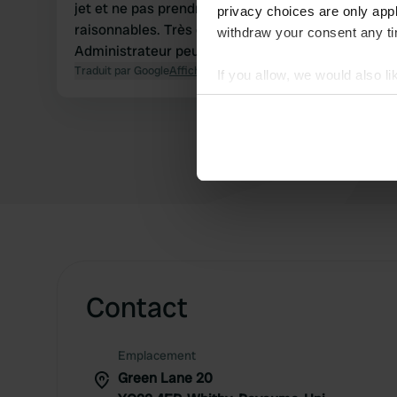
jet et ne pas prendre la température. Places
privacy choices are only app
raisonnables. Très cher 35 £ = plus de 40 £.
withdraw your consent any tim
Administrateur peu aimable.
Traduit par Google
Afficher l'original
If you allow, we would also lik
Collect information abou
Identify your device by ac
Find out more about how your
We use cookies to personalis
information about your use of
other information that you’ve
Contact
Emplacement
Green Lane 20