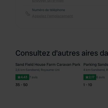
Envoyer un e-mail
Numéro de téléphone
Appelez l'emplacement
Consultez d'autres aires da
Sand Field House Farm Caravan Park
Parking Sand
2,6 km
•
Sandsend, Royaume-Uni
4 km
•
Sandsend, 
Préféré
4.43
7 avis
2.17
6 avis
35 - 50
1 - 10