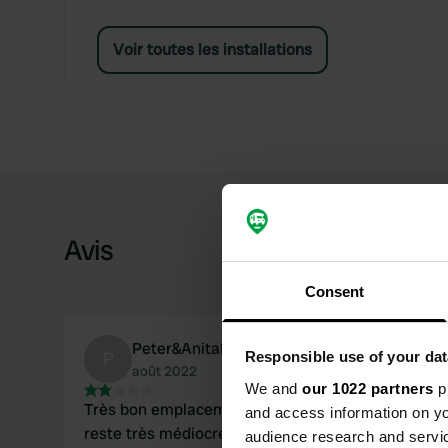
Voir toutes les installations
Avis
Consent
Peter&AnitaK
P
Responsible use of your dat
août 2022
We and
our 1022 partners
pr
Très bon emplacement près de Whitby. Tout le
and access information on yo
reste très médiocre. Sanitaire douche sale petit
audience research and servi