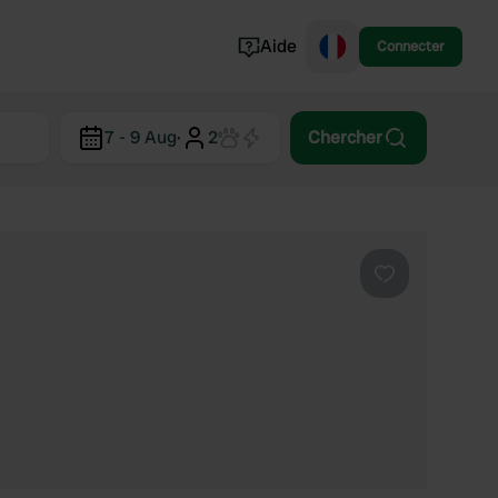
Aide
Connecter
Norvège
7 - 9 Aug
·
2
Chercher
Portugal
Danemark
Croatie
Voir tout...
Préféré