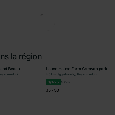
Copie
Copie
ns la région
send Beach
Lound House Farm Caravan park
Royaume-Uni
4,3 km
•
Ugglebarnby, Royaume-Uni
Préféré
Pré
4.25
4 avis
35 - 50