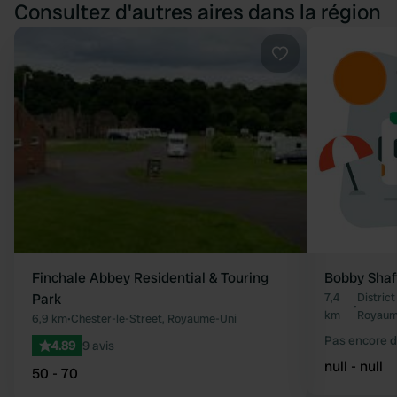
Consultez d'autres aires dans la région
Préféré
Finchale Abbey Residential & Touring
Bobby Shaf
Park
7,4
Distric
•
km
Royaum
6,9 km
•
Chester-le-Street, Royaume-Uni
Pas encore d
4.89
9 avis
null - null
50 - 70