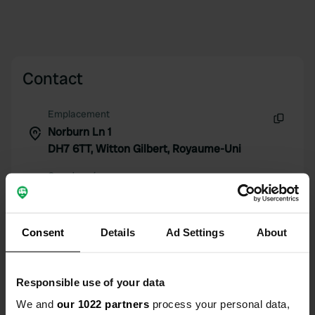
Contact
Emplacement
Norburn Ln 1
Copie
DH7 6TT, Witton Gilbert, Royaume-Uni
Coordonnées
54° 49' 2" N 1° 38' 59" W
Copie
54.81723018 -1.64968107
Consent
Details
Ad Settings
About
Copie
Code du site
111883
Copie
Responsible use of your data
PRO+
Passer à
We and
our 1022 partners
process your personal data,
PRO+
pour toutes les coordonnées