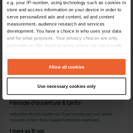
e.g. your IP-number, using technology such as cookies to
store and access information on your device in order to
Carte
serve personalized ads and content, ad and content
Afficher sur la carte
measurement, audience research and services
development. You have a choice in who uses your data
Site web
and for what purposes. Your privacy choices are only
Visitez le site Web
applicable on this digital property where you have made
Copie
your choices. You can change or withdraw your consent
any time from the Cookie Declaration or by clicking on
Information
the Privacy trigger icon.
Allow all cookies
Camping à petite échelle
If you allow, we would also like to:
Use necessary cookies only
Collect information about your geographical location
which can be accurate to within several meters
Période d'ouverture & tarifs
Identify your device by actively scanning it for
specific characteristics (fingerprinting)
Indication de prix basée sur 2 personnes par nuit, taxes
Find out more about how your personal data is processed
incluses et hors frais supplémentaires éventuels.
and set your preferences in the
details section
.
1 mars au 31 oct.