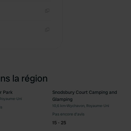
Copie
Copie
ns la région
r Park
Snodsbury Court Camping and
 Royaume-Uni
Glamping
Préféré
Pré
10,6 km
•
Wychavon, Royaume-Uni
is
Pas encore d'avis
15 - 25