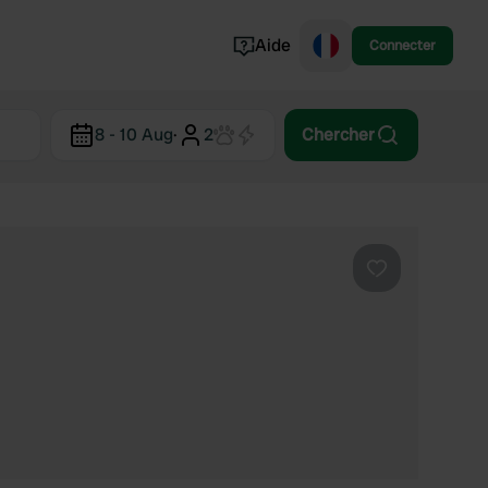
Aide
Connecter
Norvège
8 - 10 Aug
·
2
Chercher
Portugal
Danemark
Croatie
Voir tout...
Préféré