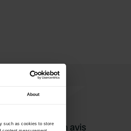
About
y such as cookies to store
Ajouter un avis
nd content measurement,