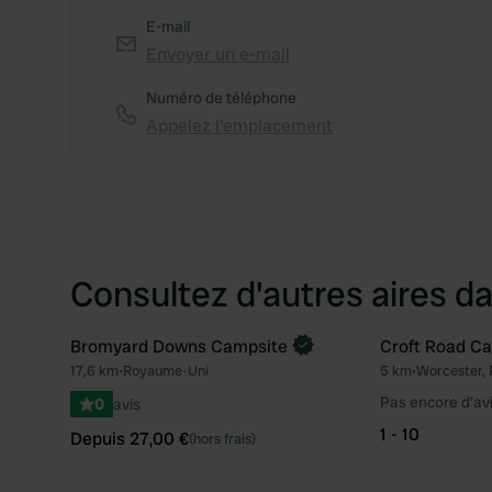
E-mail
Envoyer un e-mail
Numéro de téléphone
Appelez l'emplacement
Consultez d'autres aires da
Bromyard Downs Campsite
Croft Road Ca
Reserve maintenant
17,6 km
•
Royaume-Uni
5 km
•
Worcester,
Préféré
Pas encore d'av
0
avis
1 - 10
Depuis 27,00 €
(hors frais)