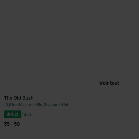
Voir tout
The Old Bush
10,8 km
•
Malvern Hills, Royaume-Uni
féré
Préféré
4.21
7 avis
35 - 50