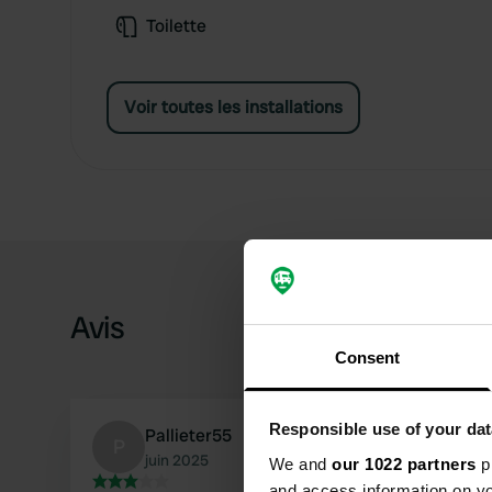
Toilette
Voir toutes les installations
Avis
Consent
Responsible use of your dat
Pallieter55
P
juin 2025
We and
our 1022 partners
pr
and access information on yo