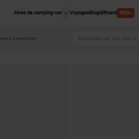
Aires de camping-car
Voyages
Blog
Giftcard
PRO+
leures aires de camping-car
Belgique
ravan & Camping Site
Slovénie
Autriche
Suède
e
Suisse