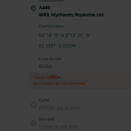
Emplacement
A449
WR3, Wychavon, Royaume-Uni
Coordonnées
52° 14' 19" N 2° 13' 35" W
52.2387 -2.22634
Code du site
82352
PRO+
Passer à
pour toutes les coordonnées
Carte
Afficher sur la carte
Site web
Visitez le site Web