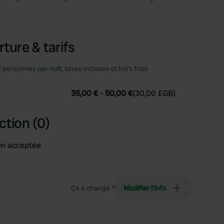
ture & tarifs
2 personnes par nuit, taxes incluses et hors frais
35,00 €
-
50,00 €
(
30,00 £GB
)
ction (0)
on acceptée
Ça a changé ?
Modifier l’info