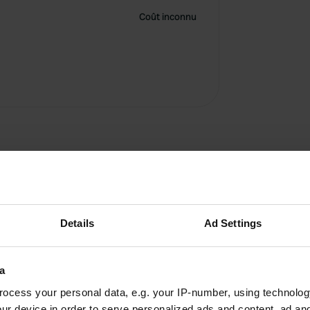
Coût inconnu
Details
Ad Settings
a
Alouette
mai 2023
ocess your personal data, e.g. your IP-number, using technolog
ur device in order to serve personalized ads and content, ad a