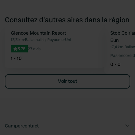
Consultez d'autres aires dans la région
Glencoe Mountain Resort
Stob Coir'
Préféré
13,3 km
•
Ballachulish, Royaume-Uni
Eun
17,4 km
•
Balla
3.78
27 avis
Pas encore d
1 - 10
0 - 0
Voir tout
Campercontact