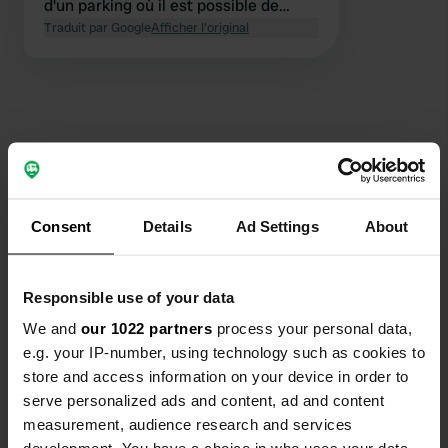
d'un parking où il est possible de
passer la nuit moyennant un petit
Traduit par Google
Afficher l'original
supplément. Attention, le terrain est
en pente douce. Il n'y a pas d'eau
courante, mais vous pouvez vider vos
eaux noires. Le cadre est magnifique
et suffisamment éloigné de la route
pour ne pas la remarquer.
Contact
Consent
Details
Ad Settings
About
Emplacement
West Highland Way 4
Copie
PA36 4AE, Bridge of Orchy, Royaume-Uni
Responsible use of your data
Coordonnées
We and
our 1022 partners
process your personal data,
56° 31' 5" N 4° 46' 18" W
e.g. your IP-number, using technology such as cookies to
Copie
store and access information on your device in order to
56.51792 -4.77167
serve personalized ads and content, ad and content
Copie
measurement, audience research and services
Code du site