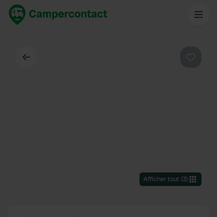
Dos
Préféré
Afficher tout
(
3
)