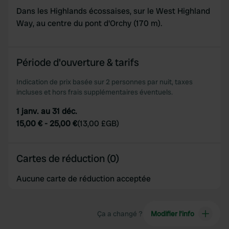
may combine it with other information that you’ve
Dans les Highlands écossaises, sur le West Highland
provided to them or that they’ve collected from your use
Way, au centre du pont d'Orchy (170 m).
of their services.
Période d'ouverture & tarifs
Indication de prix basée sur 2 personnes par nuit, taxes
incluses et hors frais supplémentaires éventuels.
1 janv. au 31 déc.
15,00 €
-
25,00 €
(
13,00 £GB
)
Cartes de réduction (0)
Aucune carte de réduction acceptée
Ça a changé ?
Modifier l’info