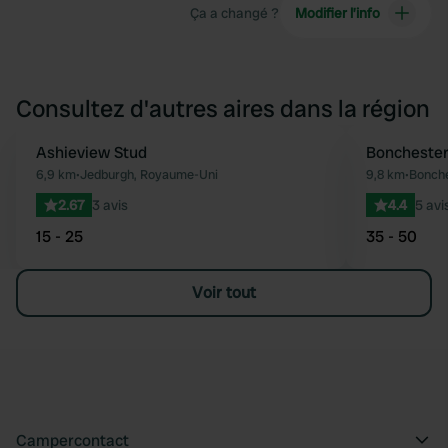
Ça a changé ?
Modifier l’info
Consultez d'autres aires dans la région
Ashieview Stud
Bonchester
Préféré
6,9 km
•
Jedburgh, Royaume-Uni
9,8 km
•
Bonche
2.67
3 avis
4.4
5 avi
15 - 25
35 - 50
Voir tout
Campercontact