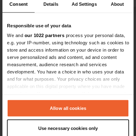
Consent
Details
Ad Settings
About
Cependant, on peut remplir et vider
de panneau 
son réservoir d'eau. On peut aussi
vous ne pour
Voir tous les 8 avis
vider ses toilettes chimiques sur
du gravier e
Responsible use of your data
place. Endroit charmant !
risquez de d
arrêtez pas, con
We and
our 1022 partners
process your personal data,
Es-tu déjà venu ici ?
camping !
e.g. your IP-number, using technology such as cookies to
store and access information on your device in order to
serve personalized ads and content, ad and content
measurement, audience research and services
development. You have a choice in who uses your data
and for what purposes. Your privacy choices are only
Contact
applicable on this digital property where you have made
your choices. You can change or withdraw your consent
Emplacement
any time from the Cookie Declaration or by clicking on
TD8 6QA, Jedburgh, Royaume-Uni
Copie
the Privacy trigger icon.
Allow all cookies
Coordonnées
If you allow, we would also like to:
55° 28' 19" N 2° 33' 53" W
Use necessary cookies only
Collect information about your geographical location
Copie