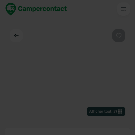
Dos
Préféré
Afficher tout
(
7
)