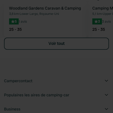
Woodland Gardens Caravan & Camping
Camping M
Préféré
3,8 km
•
Lower Largo, Royaume-Uni
5,1 km
•
Upper 
5
1 avis
3
3 avis
25 - 35
25 - 35
Voir tout
Campercontact
Populaires les aires de camping-car
Business