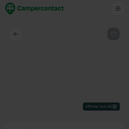
Dos
Préféré
Afficher tout
(
4
)