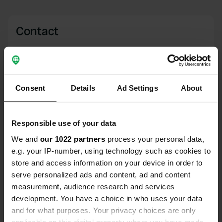
Contact
Emplacement
Promonade
Copie
KY8 4HT, Leven, Royaume-Uni
Consent
Details
Ad Settings
About
Coordonnées
56° 11' 58" N 2° 59' 7" W
Responsible use of your data
Copie
56.19958115 -2.98523873
We and
our 1022 partners
process your personal data,
Copie
e.g. your IP-number, using technology such as cookies to
Code du site
store and access information on your device in order to
161455
Copie
serve personalized ads and content, ad and content
PRO+
measurement, audience research and services
Passer à
PRO+
pour toutes les coordonnées
development. You have a choice in who uses your data
and for what purposes. Your privacy choices are only
applicable on this digital property where you have made