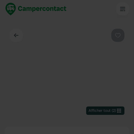
Dos
Préféré
Afficher tout
(
2
)