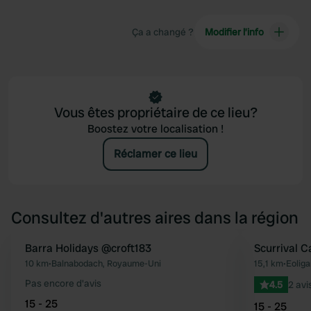
Ça a changé ?
Modifier l’info
Vous êtes propriétaire de ce lieu?
Boostez votre localisation !
Réclamer ce lieu
Consultez d'autres aires dans la région
Barra Holidays @croft183
Scurrival 
Préféré
10 km
•
Balnabodach, Royaume-Uni
15,1 km
•
Eolig
Pas encore d'avis
4.5
2 avi
15 - 25
15 - 25