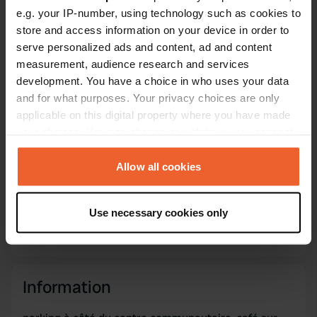
56° 55' 38" N 7° 32' 9" W
e.g. your IP-number, using technology such as cookies to
Copie
store and access information on your device in order to
56.92727 -7.53597
serve personalized ads and content, ad and content
Copie
measurement, audience research and services
Code du site
development. You have a choice in who uses your data
77868
Copie
and for what purposes. Your privacy choices are only
PRO+
Passer à
applicable on this digital property where you have made
PRO+
pour toutes les coordonnées
your choices. You can change or withdraw your consent
any time from the Cookie Declaration or by clicking on
the Privacy trigger icon.
Carte
Allow all cookies
Afficher sur la carte
If you allow, we would also like to:
Site web
Use necessary cookies only
Collect information about your geographical location
Visitez le site Web
Copie
which can be accurate to within several meters
Identify your device by actively scanning it for
specific characteristics (fingerprinting)
Information
Find out more about how your personal data is processed
and set your preferences in the
details section
.