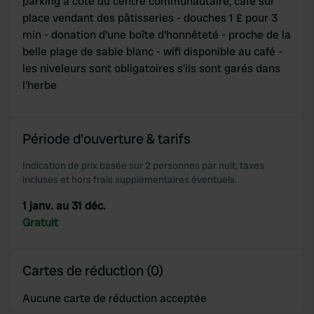
parking à côté du centre communautaire, café sur
place vendant des pâtisseries - douches 1 £ pour 3
We use cookies to personalise content and ads, to
min - donation d'une boîte d'honnêteté - proche de la
provide social media features and to analyse our traffic.
belle plage de sable blanc - wifi disponible au café -
We also share information about your use of our site with
les niveleurs sont obligatoires s'ils sont garés dans
our social media, advertising and analytics partners who
l'herbe
may combine it with other information that you’ve
provided to them or that they’ve collected from your use
of their services.
Période d'ouverture & tarifs
Indication de prix basée sur 2 personnes par nuit, taxes
incluses et hors frais supplémentaires éventuels.
1 janv. au 31 déc.
Gratuit
Cartes de réduction (0)
Aucune carte de réduction acceptée