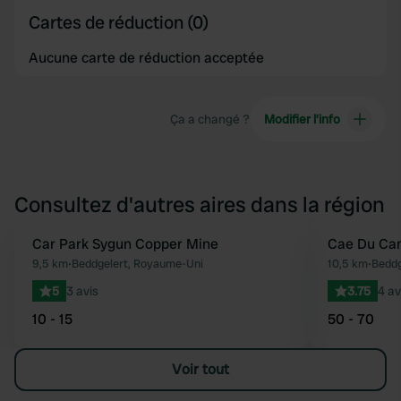
Cartes de réduction (0)
Aucune carte de réduction acceptée
Ça a changé ?
Modifier l’info
Consultez d'autres aires dans la région
Car Park Sygun Copper Mine
Cae Du Ca
Préféré
9,5 km
•
Beddgelert, Royaume-Uni
10,5 km
•
Beddg
5
3 avis
3.75
4 av
10 - 15
50 - 70
Voir tout