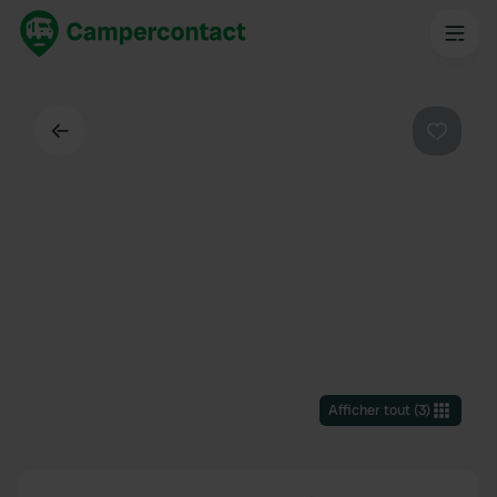
Dos
Préféré
Afficher tout
(
3
)