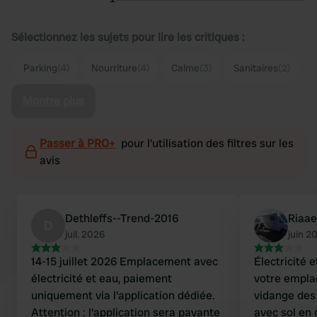
Sélectionnez les sujets pour lire les critiques :
Parking
(4)
Nourriture
(4)
Calme
(3)
Sanitaires
(2)
Montre plus
Passer à PRO+
pour l'utilisation des filtres sur les
avis
Dethleffs--Trend-2016
Riaa
D
juil. 2026
juin 2
14-15 juillet 2026 Emplacement avec
Électricité e
électricité et eau, paiement
votre emplacement. P
uniquement via l'application dédiée.
vidange des 
Attention : l'application sera payante
avec sol en 