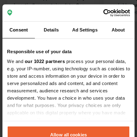
à partir d'une certaine date. Son
agréables un
utilisation est un peu complexe ;
Traduit par Google
Afficher l'original
petit port. 
Traduit par Go
même les Suédois ont eu besoin d'un
sur place.
temps d'adaptation. 200 SEK. Deux
Consent
Details
Ad Settings
About
Voir tous les 9 avis
blocs sanitaires avec douches se
trouvent directement sur le port,
derrière le fumoir. Beaucoup de
Es-tu déjà venu ici ?
Responsible use of your data
circulation en journée, calme la nuit.
We and
our 1022 partners
process your personal data,
L'emplacement est poussiéreux à
e.g. your IP-number, using technology such as cookies to
cause du gravier. Un peu triste, mais
store and access information on your device in order to
convenable pour 1 ou 2 nuits.
serve personalized ads and content, ad and content
Karlshamn est facilement accessible
measurement, audience research and services
à vélo.
Contact
development. You have a choice in who uses your data
and for what purposes. Your privacy choices are only
applicable on this digital property where you have made
Emplacement
your choices. You can change or withdraw your consent
Saltsjöbadsvägen 45
Copie
any time from the Cookie Declaration or by clicking on
374 30, Karlshamn, Suède
the Privacy trigger icon.
Allow all cookies