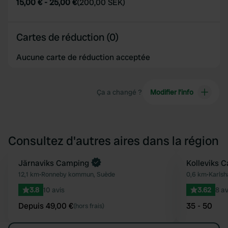
15,00 €
-
25,00 €
(
200,00 SEK
)
Cartes de réduction (0)
Aucune carte de réduction acceptée
Ça a changé ?
Modifier l’info
Consultez d'autres aires dans la région
Reserve maintenant
Järnaviks Camping
Kolleviks 
Préféré
12,1 km
•
Ronneby kommun, Suède
0,6 km
•
Karls
3.8
10 avis
3.62
8 av
Depuis 49,00 €
35 - 50
(hors frais)