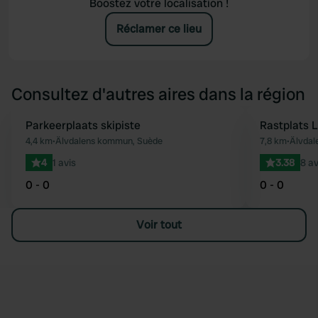
Boostez votre localisation !
Réclamer ce lieu
Consultez d'autres aires dans la région
Parkeerplaats skipiste
Rastplats 
Préféré
4,4 km
•
Älvdalens kommun, Suède
7,8 km
•
Älvdal
4
1 avis
3.38
8 av
0 - 0
0 - 0
Voir tout