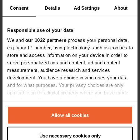
d'installations. Pas de moustiques.
Consent
Details
Ad Settings
About
Belle baignade et soleil ☀️
Voir tous les 13 avis
Responsible use of your data
Es-tu déjà venu ici ?
We and
our 1022 partners
process your personal data,
e.g. your IP-number, using technology such as cookies to
store and access information on your device in order to
serve personalized ads and content, ad and content
measurement, audience research and services
development. You have a choice in who uses your data
Contact
and for what purposes. Your privacy choices are only
applicable on this digital property where you have made
your choices. You can change or withdraw your consent
Emplacement
any time from the Cookie Declaration or by clicking on
STORSANDVÄGEN 17
Copie
the Privacy trigger icon.
Allow all cookies
790 90, Älvdalens kommun, Suède
Coordonnées
If you allow, we would also like to:
Use necessary cookies only
61° 40' 41" N 13° 13' 11" E
Collect information about your geographical location