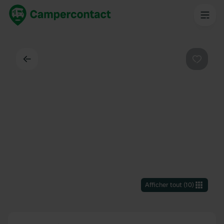
Dos
Préféré
Afficher tout
(
10
)