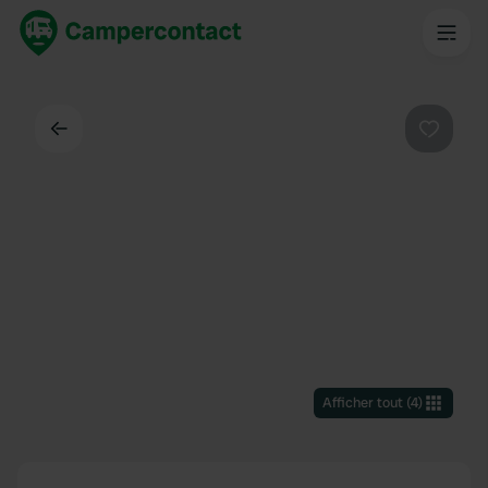
Dos
Préféré
Afficher tout
(
4
)