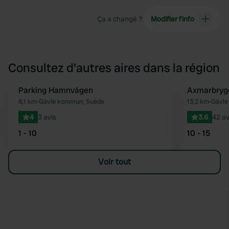
Ça a changé ?
Modifier l’info
Consultez d'autres aires dans la région
Parking Hamnvägen
Axmarbryg
Préféré
8,1 km
•
Gävle kommun, Suède
13,2 km
•
Gävle
4
3 avis
3.6
42 av
1 - 10
10 - 15
Voir tout