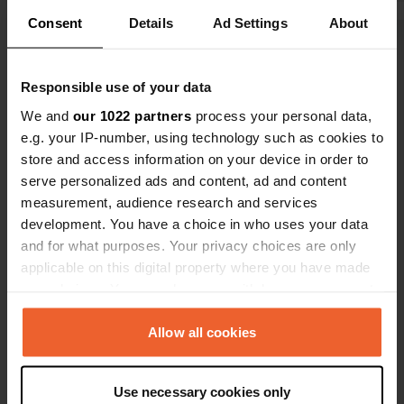
poubelles.
Consent
Details
Ad Settings
About
Voir tous les 5 avis
Responsible use of your data
Es-tu déjà venu ici ?
We and
our 1022 partners
process your personal data,
e.g. your IP-number, using technology such as cookies to
store and access information on your device in order to
serve personalized ads and content, ad and content
measurement, audience research and services
development. You have a choice in who uses your data
Contact
and for what purposes. Your privacy choices are only
applicable on this digital property where you have made
your choices. You can change or withdraw your consent
Emplacement
any time from the Cookie Declaration or by clicking on
Havsvägen
Copie
the Privacy trigger icon.
Allow all cookies
817 30, Gävle kommun, Suède
Coordonnées
If you allow, we would also like to:
Use necessary cookies only
60° 55' 50" N 17° 8' 40" E
Collect information about your geographical location