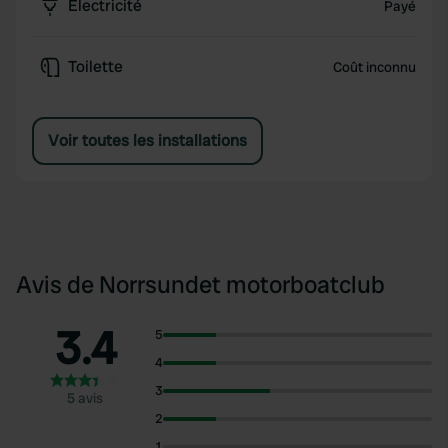
Électricité
Payé
Toilette
Coût inconnu
Voir toutes les installations
Avis de Norrsundet motorboatclub
3.4
5
4
3
5 avis
2
1