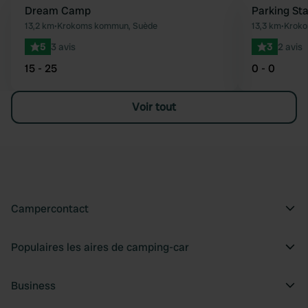
Dream Camp
Parking St
Préféré
13,2 km
•
Krokoms kommun, Suède
13,3 km
•
Kroko
5
3 avis
3
2 avis
15 - 25
0 - 0
Voir tout
Campercontact
Populaires les aires de camping-car
Business