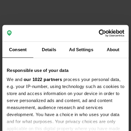
Contact
Emplacement
Consent
Details
Ad Settings
About
Åkersjön 1302
Copie
835 63, Krokoms kommun, Suède
Responsible use of your data
Coordonnées
We and
our 1022 partners
process your personal data,
63° 46' 45" N 14° 2' 36" E
e.g. your IP-number, using technology such as cookies to
Copie
63.77924 14.04337
store and access information on your device in order to
Copie
serve personalized ads and content, ad and content
Code du site
measurement, audience research and services
156628
development. You have a choice in who uses your data
Copie
and for what purposes. Your privacy choices are only
PRO+
Passer à
PRO+
applicable on this digital property where you have made
pour toutes les coordonnées