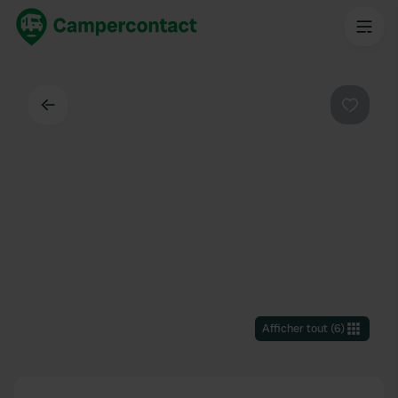
Dos
Préféré
Afficher tout
(
6
)