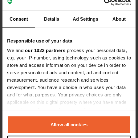
Consent
Details
Ad Settings
About
Contact
Responsible use of your data
Emplacement
We and
our 1022 partners
process your personal data,
Ivarsbygget 2
e.g. your IP-number, using technology such as cookies to
Copie
360 30, Sävsjö kommun, Suède
store and access information on your device in order to
serve personalized ads and content, ad and content
Coordonnées
measurement, audience research and services
57° 9' 37" N 14° 24' 44" E
development. You have a choice in who uses your data
Copie
and for what purposes. Your privacy choices are only
57.1603778 14.4121266
applicable on this digital property where you have made
Copie
your choices. You can change or withdraw your consent
Code du site
any time from the Cookie Declaration or by clicking on
106944
Copie
the Privacy trigger icon.
Allow all cookies
PRO+
Passer à
PRO+
pour toutes les coordonnées