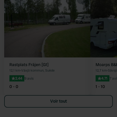
Préféré
Rastplats Fräjen [G1]
Moarps B&
12,1 km
•
Växjö kommun, Suède
12,7 km
•
Sävsj
2.44
9 avis
4.71
7 avi
0 - 0
1 - 10
Voir tout