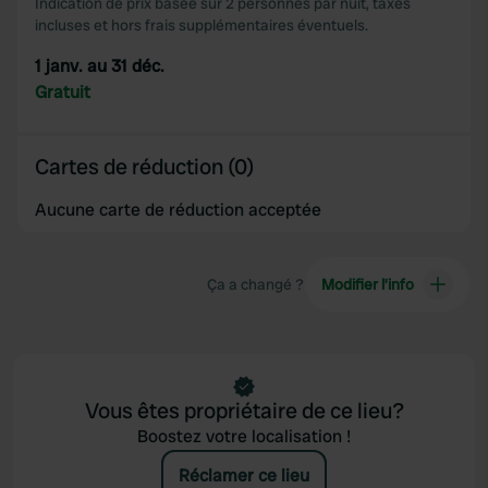
Indication de prix basée sur 2 personnes par nuit, taxes
may combine it with other information that you’ve
incluses et hors frais supplémentaires éventuels.
provided to them or that they’ve collected from your use
1 janv. au 31 déc.
of their services.
Gratuit
Cartes de réduction (0)
Aucune carte de réduction acceptée
Ça a changé ?
Modifier l’info
Vous êtes propriétaire de ce lieu?
Boostez votre localisation !
Réclamer ce lieu