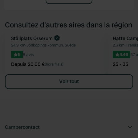
Consultez d'autres aires dans la région
Reserve maintenant
Ställplats Örserum
Hätte Cam
Préféré
24,9 km
•
Jönköpings kommun, Suède
2,3 km
•
Tranå
5
8 avis
4.46
57 a
Depuis 20,00 €
25 - 35
(hors frais)
Voir tout
Campercontact