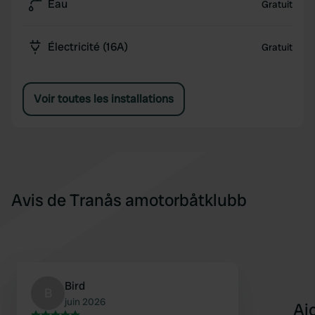
Eau
Gratuit
Électricité (16A)
Gratuit
Voir toutes les installations
Avis de Tranås amotorbåtklubb
Bird
B
juin 2026
Aj