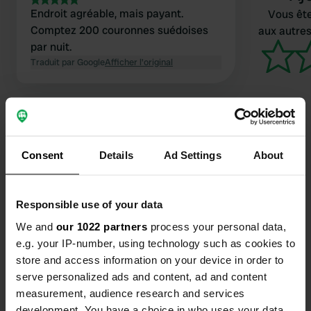
Endroit agréable, mais payant.
Vous ête
Comptez 200 couronnes suédoises
aux autres
par nuit.
Traduit par Google
Afficher l'original
Consent
Details
Ad Settings
About
Contact
Emplacement
Responsible use of your data
Förrådsvägen 4
Copie
We and
our 1022 partners
process your personal data,
573 43, Tranås, Suède
e.g. your IP-number, using technology such as cookies to
store and access information on your device in order to
Coordonnées
serve personalized ads and content, ad and content
58° 2' 51" N 14° 59' 46" E
measurement, audience research and services
Copie
development. You have a choice in who uses your data