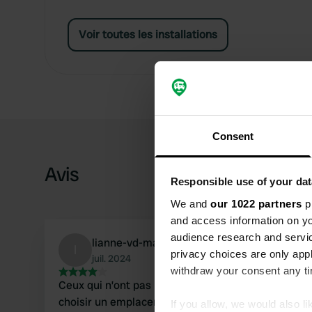
Voir toutes les installations
Consent
Avis
Responsible use of your dat
We and
our 1022 partners
pr
and access information on yo
audience research and servi
lianne-vd-made
l
privacy choices are only app
juil. 2024
withdraw your consent any tim
Ceux qui n’ont pas besoin d’électricité peuvent
choisir un emplacement au bord de l’eau. Le
If you allow, we would also lik