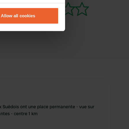
eral meters
Allow all cookies
ails section
.
se our traffic. We also share
ers who may combine it with
 services.
Suédois ont une place permanente - vue sur
ntes - centre 1 km