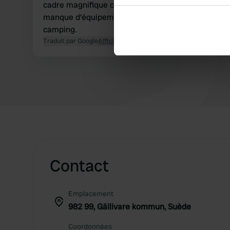
cadre magnifique compense complètement le
Collect information abou
manque d'équipements dans cette partie du
Identify your device by ac
camping.
Find out more about how your
Traduit par Google
Afficher l'original
We use cookies to personalis
information about your use of
other information that you’ve
Contact
Emplacement
982 99, Gällivare kommun, Suède
Coordonnées