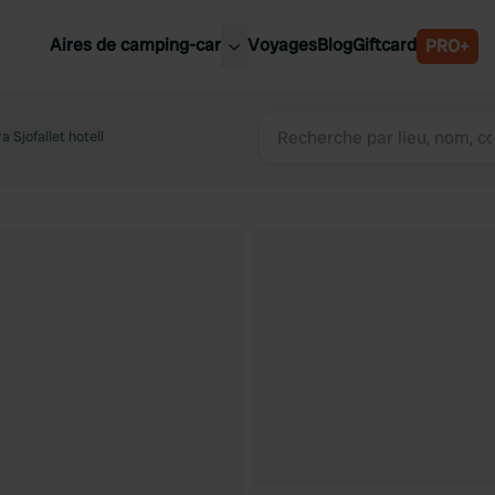
Aires de camping-car
Voyages
Blog
Giftcard
PRO+
leures aires de camping-car
Belgique
a Sjofallet hotell
Slovénie
Autriche
Suède
e
Suisse