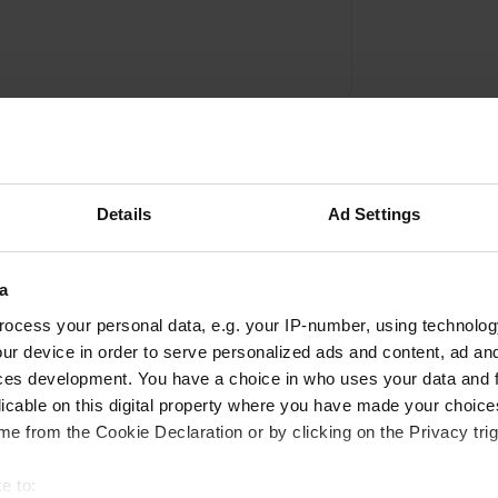
Details
Ad Settings
a
ocess your personal data, e.g. your IP-number, using technolog
ur device in order to serve personalized ads and content, ad a
ces development. You have a choice in who uses your data and 
karhu612
k
licable on this digital property where you have made your choic
août 2022
e from the Cookie Declaration or by clicking on the Privacy trig
Emplacements en terrasses gravillonnées
comme sur le chantier. Prix excessifs : 50% au-
e to: