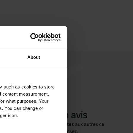
About
y such as cookies to store
nd content measurement,
for what purposes. Your
es. You can change or
Ajouter un avis
ger icon.
Vous êtes déjà venu ici ? Dites aux autres ce
que vous en pensez.