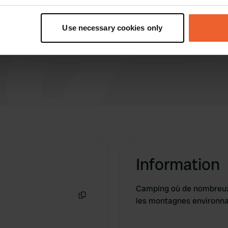
dessus de la moyenne suédoise, et puis
t your geographical location which can be accurate to within sev
douches en plus ! Scandaleux.
tively scanning it for specific characteristics (fingerprinting)
Use necessary cookies only
Traduit par Google
Afficher l'original
 personal data is processed and set your preferences in the
det
e content and ads, to provide social media features and to analy
 our site with our social media, advertising and analytics partn
 provided to them or that they’ve collected from your use of their
Information
Camping où de nombreux 
les montagnes environna
Copie