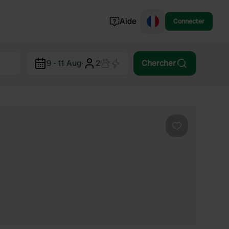
Aide
Connecter
Norvège
9 - 11 Aug
·
2
Chercher
Portugal
Danemark
Croatie
Voir tout...
Préféré