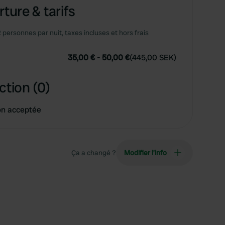
ture & tarifs
2 personnes par nuit, taxes incluses et hors frais
35,00 €
-
50,00 €
(
445,00 SEK
)
ction (0)
on acceptée
Ça a changé ?
Modifier l’info