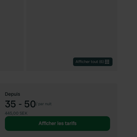
Afficher tout
(
6
)
Depuis
35 - 50
/
par nuit
445,00 SEK
Afficher les tarifs