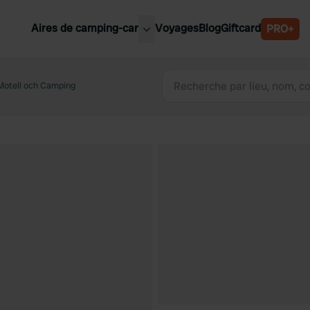
Aires de camping-car
Voyages
Blog
Giftcard
PRO+
leures aires de camping-car
Belgique
Motell och Camping
Slovénie
Autriche
Suède
e
Suisse