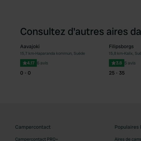
Consultez d'autres aires da
Aavajoki
Filipsborgs
15,7 km
•
Haparanda kommun, Suède
15,8 km
•
Kalix, Su
Préféré
4.17
6 avis
3.8
5 avis
0 - 0
25 - 35
Campercontact
Populaires 
Campercontact PRO+
Aires de cam