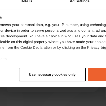
Details
Ad Settings
Montre plus
d de rivière
(6)
a
les avis
ocess your personal data, e.g. your IP-number, using technolog
ur device in order to serve personalized ads and content, ad a
ces development. You have a choice in who uses your data and 
licable on this digital property where you have made your choic
erick
e
e from the Cookie Declaration or by clicking on the Privacy trig
juin 2026
Super camping, propre et bien tenu.
e to:
Propriétaires accueillants. Emplacements
t your geographical location which can be accurate to within sev
agréables. Nous y avons passé une nuit pour 26
tively scanning it for specific characteristics (fingerprinting)
€. Un camping-car pour deux personnes. À
Use necessary cookies only
 personal data is processed and set your preferences in the
det
recommander sans hésiter.
Traduit par Google
Afficher l'original
e content and ads, to provide social media features and to analy
 our site with our social media, advertising and analytics partn
 provided to them or that they’ve collected from your use of their