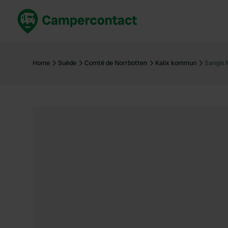
Réservez maintenant
Les meil
France
France
Home
Suède
Comté de Norrbotten
Kalix kommun
Sangis 
Italie
Italie
Espagne
Espagne
Allemagne
Allemagn
Voir tout...
Pays-Bas