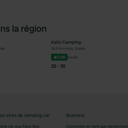
ns la région
Kalix Camping
ède
16,6 km
•
Kalix, Suède
Préféré
Pré
2.88
4 avis
25 - 35
les aires de camping-car
Business
ping-car aux Pays-Bas
Connexion en tant que gestionnai