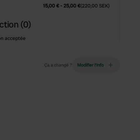
15,00 €
-
25,00 €
(
220,00 SEK
)
ction (0)
on acceptée
Ça a changé ?
Modifier l’info