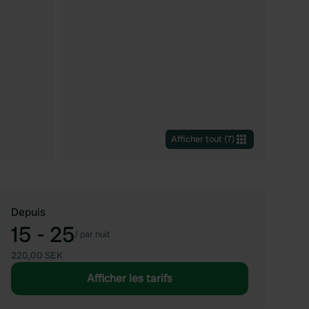
Afficher tout
(
7
)
Depuis
15 - 25
/
par nuit
220,00 SEK
Afficher les tarifs