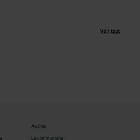
Voir tout
féré
Autres
re
La communauté