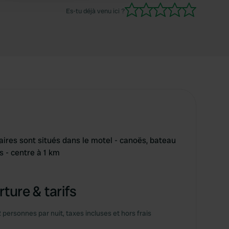
reviendrons avec plaisir.
Es-tu déjà venu ici ?
itaires sont situés dans le motel - canoës, bateau
 - centre à 1 km
ture & tarifs
2 personnes par nuit, taxes incluses et hors frais