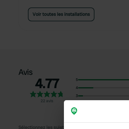
Voir toutes les installations
Avis
4.77
5
4
3
22 avis
2
1
Sélectionnez les sujets pour lire les critiques :