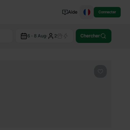
Aide
Connecter
Norvège
6 - 8 Aug
·
2
Chercher
Portugal
Danemark
Croatie
Voir tout...
Préféré