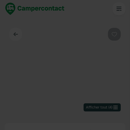
Dos
Préféré
Afficher tout
(
4
)