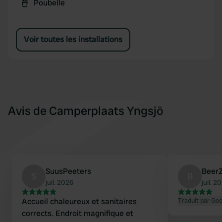
Poubelle
Voir toutes les installations
Avis de Camperplaats Yngsjö
SuusPeeters
Beer
S
B
juil. 2026
juil. 2
Accueil chaleureux et sanitaires
Traduit par Go
corrects. Endroit magnifique et