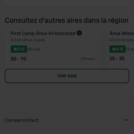
Consultez d'autres aires dans la région
First Camp Åhus-Kristianstad
Åhus Missi
Préféré
9,3 km
•
Åhus, Suède
4,5 km
•
Kristi
3.15
26 avis
4.15
13 a
25 - 35
50 - 70
Promu
Voir tout
Campercontact