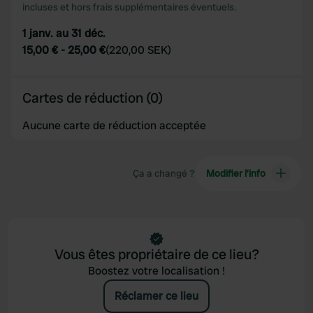
may combine it with other information that you’ve
incluses et hors frais supplémentaires éventuels.
provided to them or that they’ve collected from your use
1 janv. au 31 déc.
of their services.
15,00 €
-
25,00 €
(
220,00 SEK
)
Cartes de réduction (0)
Aucune carte de réduction acceptée
Ça a changé ?
Modifier l’info
Vous êtes propriétaire de ce lieu?
Boostez votre localisation !
Réclamer ce lieu