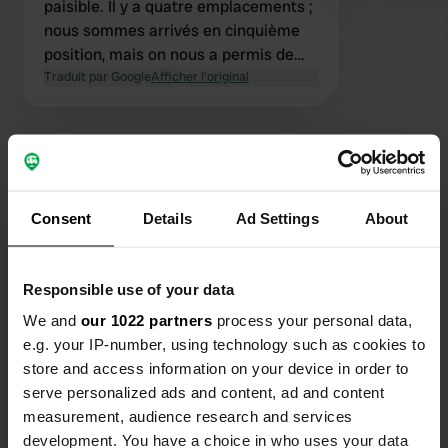
paisible. Il y a quatre emplacements ;
nous sommes arrivés en cinquième
position, mais on nous a permis de
choisir le nôtre sur le terrain.
Traduit par Google
Afficher l'original
Consent
Details
Ad Settings
About
Contact
Emplacement
Responsible use of your data
Yngsjövägen 713
Copie
We and
our 1022 partners
process your personal data,
296 92, Kristianstads kommun, Suède
e.g. your IP-number, using technology such as cookies to
store and access information on your device in order to
Coordonnées
serve personalized ads and content, ad and content
55° 52' 28" N 14° 13' 18" E
measurement, audience research and services
Copie
55.87445 14.22154
development. You have a choice in who uses your data