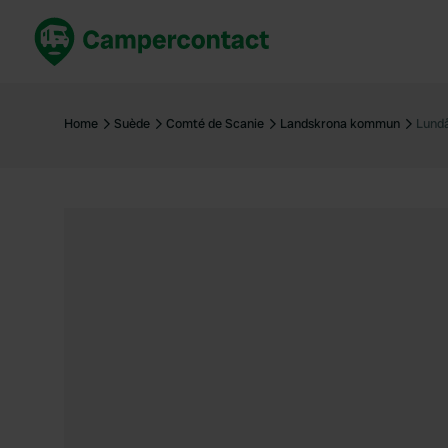
Réservez maintenant
Les meil
France
France
Home
Suède
Comté de Scanie
Landskrona kommun
Lund
Italie
Italie
Espagne
Espagne
Allemagne
Allemagn
Voir tout...
Pays-Bas