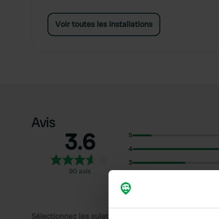
Voir toutes les installations
Avis
3.6
5
4
3
90 avis
2
1
Sélectionnez les sujets pour lire les critiques :