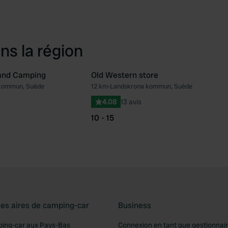
ns la région
and Camping
Old Western store
 kommun, Suède
12 km
•
Landskrona kommun, Suède
Préféré
Pré
4.08
13 avis
10 - 15
les aires de camping-car
Business
ping-car aux Pays-Bas
Connexion en tant que gestionnai