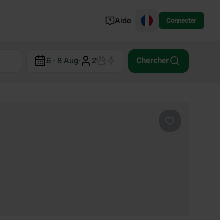
Aide
Connecter
Norvège
6 - 8 Aug
·
2
Chercher
Portugal
Danemark
Croatie
Voir tout...
Préféré