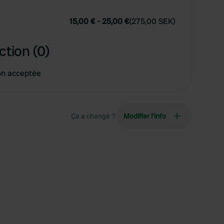
15,00 €
-
25,00 €
(
275,00 SEK
)
ction (0)
on acceptée
Ça a changé ?
Modifier l’info