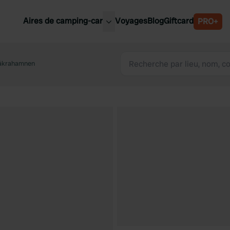
Aires de camping-car
Voyages
Blog
Giftcard
PRO+
leures aires de camping-car
Belgique
åkrahamnen
Slovénie
Autriche
Suède
e
Suisse