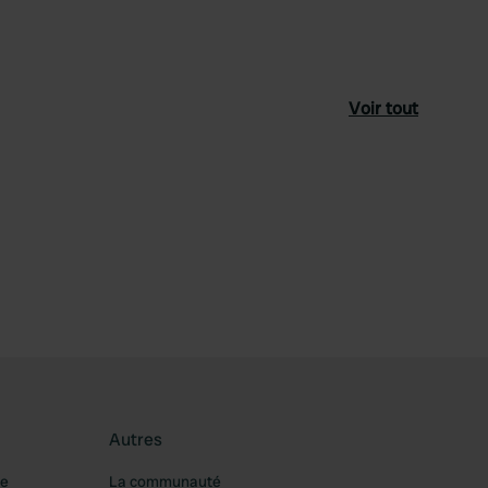
Voir tout
féré
Autres
re
La communauté