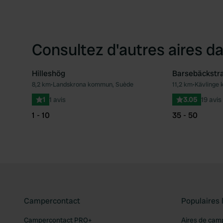
Consultez d'autres aires da
Hilleshög
Barsebäckstr
8,2 km
•
Landskrona kommun, Suède
11,2 km
•
Kävlinge
Préféré
1
1 avis
3.05
19 avis
1 - 10
35 - 50
Campercontact
Populaires 
Campercontact PRO+
Aires de cam