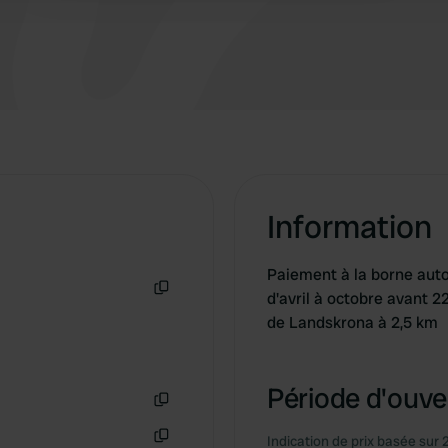
de départ pour 26 € la nuit. Les sanitaires sont
situés à l'avant et à l'arrière du camping.
Information
Paiement à la borne aut
d'avril à octobre avant 2
Copie
de Landskrona à 2,5 km
Période d'ouver
Copie
Indication de prix basée sur 