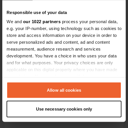
Responsible use of your data
Contact
We and
our 1022 partners
process your personal data,
e.g. your IP-number, using technology such as cookies to
store and access information on your device in order to
Emplacement
serve personalized ads and content, ad and content
Utmarksvägen 91
Copie
measurement, audience research and services
225 92, Lund Municipality, Suède
development. You have a choice in who uses your data
Coordonnées
and for what purposes. Your privacy choices are only
applicable on this digital property where you have made
55° 42' 44" N 13° 16' 30" E
Copie
your choices. You can change or withdraw your consent
55.7121682 13.2749201
any time from the Cookie Declaration or by clicking on
Copie
the Privacy trigger icon.
Allow all cookies
Code du site
105162
Copie
If you allow, we would also like to:
Use necessary cookies only
PRO+
Collect information about your geographical location
Passer à
PRO+
pour toutes les coordonnées
which can be accurate to within several meters
Identify your device by actively scanning it for