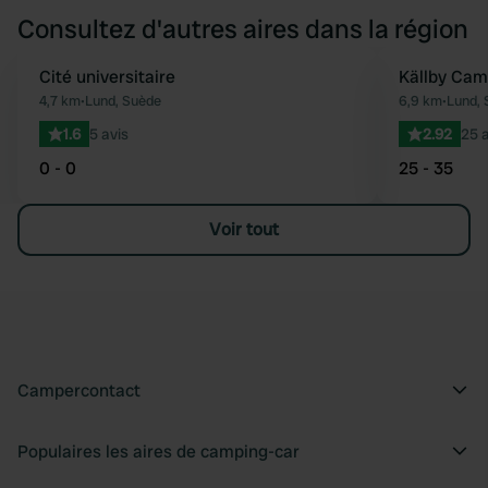
Consultez d'autres aires dans la région
Cité universitaire
Källby Cam
Préféré
4,7 km
•
Lund, Suède
6,9 km
•
Lund, 
1.6
5 avis
2.92
25 a
0 - 0
25 - 35
Voir tout
Campercontact
Populaires les aires de camping-car