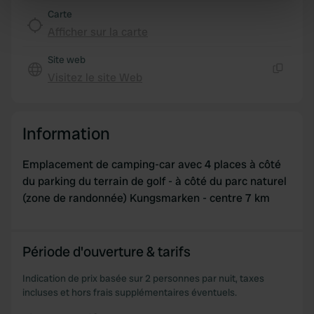
specific characteristics (fingerprinting)
Carte
Find out more about how your personal data is processed
Afficher sur la carte
and set your preferences in the
details section
.
Site web
Visitez le site Web
We use cookies to personalise content and ads, to
Copie
provide social media features and to analyse our traffic.
We also share information about your use of our site with
Information
our social media, advertising and analytics partners who
may combine it with other information that you’ve
Emplacement de camping-car avec 4 places à côté
provided to them or that they’ve collected from your use
du parking du terrain de golf - à côté du parc naturel
of their services.
(zone de randonnée) Kungsmarken - centre 7 km
Période d'ouverture & tarifs
Indication de prix basée sur 2 personnes par nuit, taxes
incluses et hors frais supplémentaires éventuels.