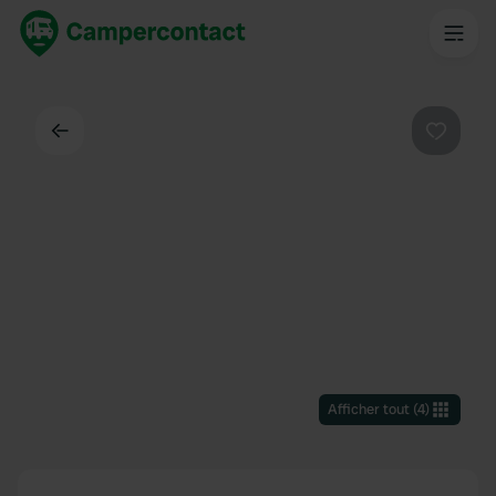
Dos
Préféré
Afficher tout
(
4
)