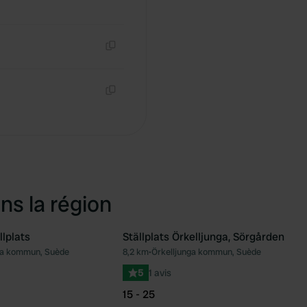
Copie
Copie
ns la région
lplats
Ställplats Örkelljunga, Sörgården
ga kommun, Suède
8,2 km
•
Örkelljunga kommun, Suède
Préféré
Pré
5
1 avis
15 - 25