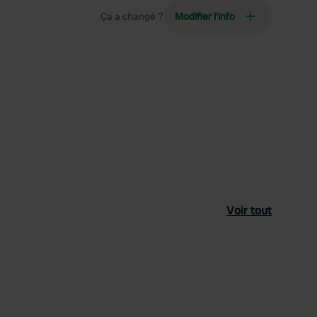
Ça a changé ?
Modifier l’info
Voir tout
féré