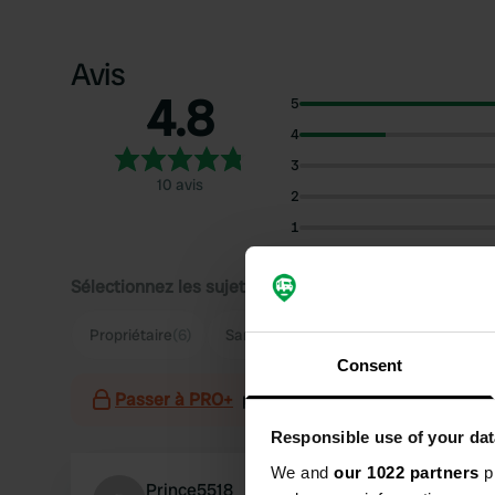
Avis
4.8
5
4
3
10 avis
2
1
Sélectionnez les sujets pour lire les critiques :
Propriétaire
(6)
Sanitaires
(2)
Consent
Passer à PRO+
pour l'utilisation des filtres sur 
Responsible use of your dat
We and
our 1022 partners
pr
Prince5518