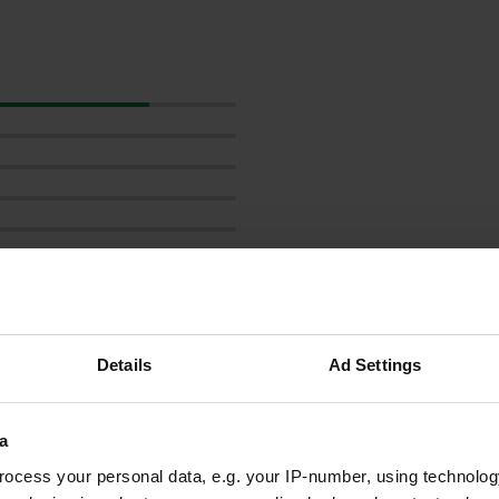
Details
Ad Settings
les avis
a
ocess your personal data, e.g. your IP-number, using technolog
Nijn