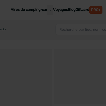
Aires de camping-car
Voyages
Blog
Giftcard
PRO+
leures aires de camping-car
Belgique
acke
Slovénie
Autriche
Suède
e
Suisse