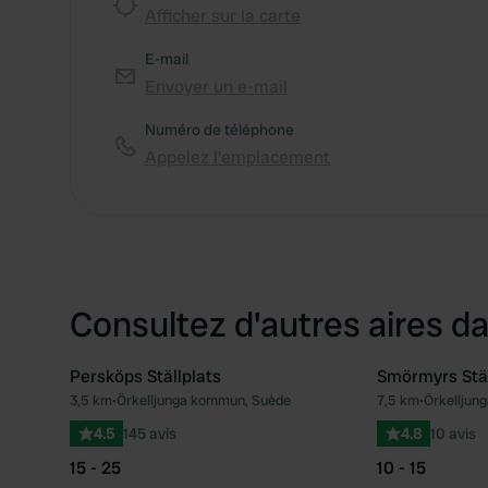
Afficher sur la carte
E-mail
Envoyer un e-mail
Numéro de téléphone
Appelez l'emplacement
Consultez d'autres aires da
Persköps Ställplats
Smörmyrs Stäl
3,5 km
•
Örkelljunga kommun, Suède
7,5 km
•
Örkelljun
Préféré
4.5
145 avis
4.8
10 avis
15 - 25
10 - 15