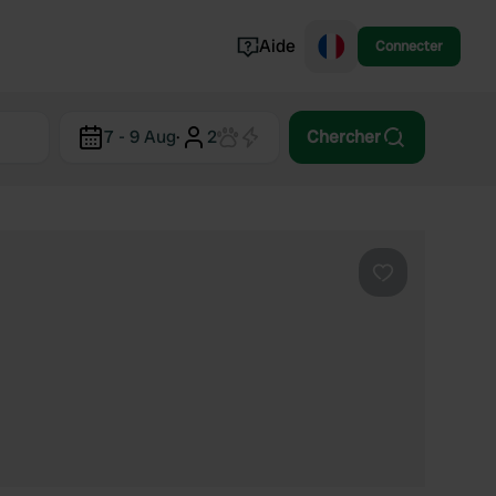
Aide
Connecter
Norvège
7 - 9 Aug
·
2
Chercher
Portugal
Danemark
Croatie
Voir tout...
Préféré