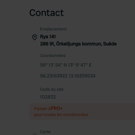
Contact
Emplacement
Rya 141
286 91, Örkelljunga kommun, Suède
Coordonnées
56° 13' 54" N 13° 9' 47" E
56.23163922 13.16309534
Code du site
102832
PRO+
Passer à
pour toutes les coordonnées
Carte