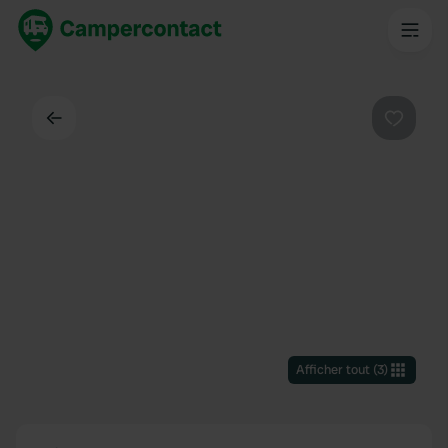
Dos
Préféré
Afficher tout
(
3
)