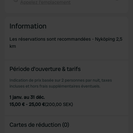
Appelez l'emplacement
We also share information about your use of our site with
Copie
our social media, advertising and analytics partners who
may combine it with other information that you’ve
Information
provided to them or that they’ve collected from your use
of their services.
Les réservations sont recommandées - Nyköping 2,5
km
Période d'ouverture & tarifs
Indication de prix basée sur 2 personnes par nuit, taxes
incluses et hors frais supplémentaires éventuels.
1 janv. au 31 déc.
15,00 €
-
25,00 €
(
200,00 SEK
)
Cartes de réduction (0)