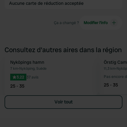
Aucune carte de réduction acceptée
Ça a changé ?
Modifier l’info
Consultez d'autres aires dans la région
Nyköpings hamn
Örstig Cam
Préféré
7 km
•
Nyköping, Suède
11,3 km
•
Nyköp
Pas encore d
3.22
37 avis
25 - 35
25 - 35
Voir tout