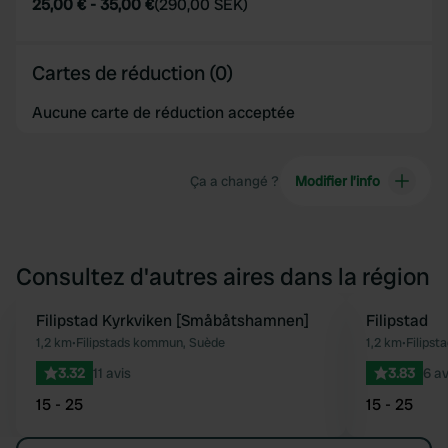
25,00 €
-
35,00 €
(
290,00 SEK
)
Cartes de réduction (0)
Aucune carte de réduction acceptée
Ça a changé ?
Modifier l’info
Consultez d'autres aires dans la région
Filipstad Kyrkviken [Småbåtshamnen]
Filipstad
Préféré
1,2 km
•
Filipstads kommun, Suède
1,2 km
•
Filipst
3.32
11 avis
3.83
6 av
15 - 25
15 - 25