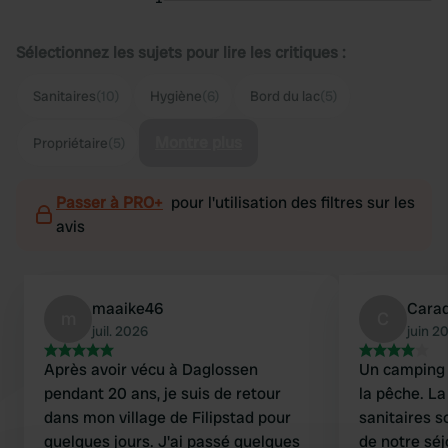
Sélectionnez les sujets pour lire les critiques :
Sanitaires
(10)
Hygiène
(6)
Bord du lac
(5)
Montre plus
Propriétaire
(5)
Passer à PRO+
pour l'utilisation des filtres sur les
avis
maaike46
Cara
m
C
juil. 2026
juin 2
Après avoir vécu à Daglossen
Un camping t
pendant 20 ans, je suis de retour
la pêche. La 
dans mon village de Filipstad pour
sanitaires s
quelques jours. J'ai passé quelques
de notre séj