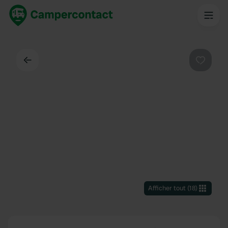
Dos
Préféré
Afficher tout
(
18
)