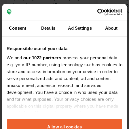
jours dans ce magnifique camping où
cinq emplac
j'ai recommandé mes amis et ma
Traduit par Google
Afficher l'original
occupés. End
Traduit par Go
famille pendant des années. C'était
magnifiquem
merveilleux : même calme et même
supermarché
Consent
Details
Ad Settings
About
Voir tous les 20 avis
convivialité. Tout était propre et bien
kilomètre et
rangé, et chacun y trouvait sa place.
accessible.
Merci.
Es-tu déjà venu ici ?
Responsible use of your data
We and
our 1022 partners
process your personal data,
e.g. your IP-number, using technology such as cookies to
store and access information on your device in order to
serve personalized ads and content, ad and content
measurement, audience research and services
Contact
development. You have a choice in who uses your data
and for what purposes. Your privacy choices are only
applicable on this digital property where you have made
Emplacement
your choices. You can change or withdraw your consent
skillervägen
Copie
any time from the Cookie Declaration or by clicking on
682 33, Filipstad, Suède
the Privacy trigger icon.
Allow all cookies