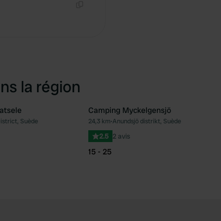
Copie
ns la région
atsele
Camping Myckelgensjö
istrict, Suède
24,3 km
•
Anundsjö distrikt, Suède
Préféré
Pré
2.5
2 avis
15 - 25