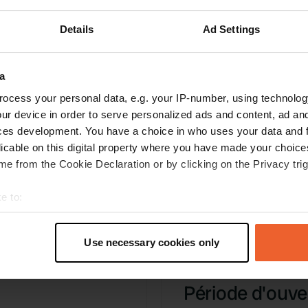
Vous êtes déjà venu ici ? Dites aux autres ce que
Details
Ad Settings
vous en pensez.
a
ocess your personal data, e.g. your IP-number, using technolog
ur device in order to serve personalized ads and content, ad a
ces development. You have a choice in who uses your data and 
licable on this digital property where you have made your choic
e from the Cookie Declaration or by clicking on the Privacy trig
e to:
Information
t your geographical location which can be accurate to within sev
tively scanning it for specific characteristics (fingerprinting)
Centre d'Örnsköldsvik 5
Use necessary cookies only
 personal data is processed and set your preferences in the
det
Copie
e content and ads, to provide social media features and to analy
Période d'ouver
 our site with our social media, advertising and analytics partn