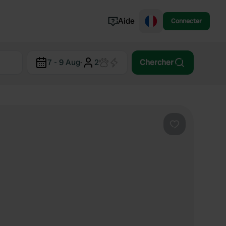
Aide
Connecter
Norvège
7 - 9 Aug
·
2
Chercher
Portugal
Danemark
Croatie
Voir tout...
Préféré