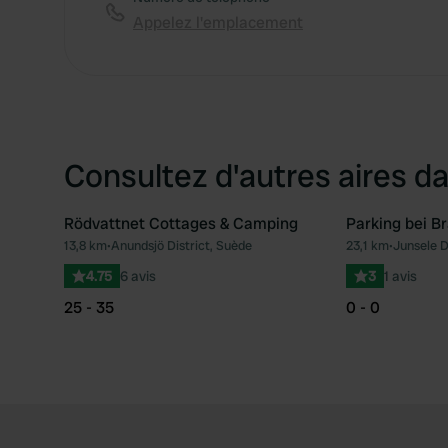
Appelez l'emplacement
Consultez d'autres aires da
Rödvattnet Cottages & Camping
Parking bei Br
13,8 km
•
Anundsjö District, Suède
23,1 km
•
Junsele D
Préféré
4.75
6 avis
3
1 avis
25 - 35
0 - 0