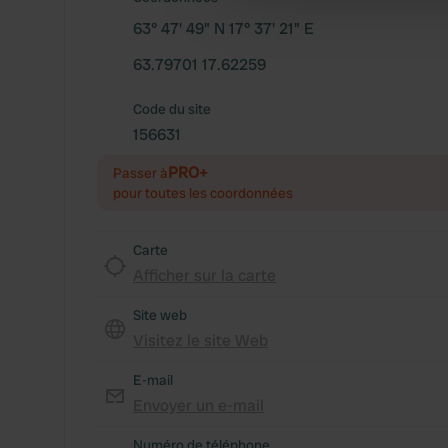
other information that you’ve
63° 47' 49" N 17° 37' 21" E
63.79701 17.62259
Code du site
156631
PRO+
Passer à
pour toutes les coordonnées
Carte
Afficher sur la carte
Site web
Visitez le site Web
E-mail
Envoyer un e-mail
Numéro de téléphone