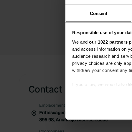
Consent
Responsible use of your dat
We and
our 1022 partners
pr
and access information on yo
audience research and servi
privacy choices are only app
withdraw your consent any tim
If you allow, we would also lik
Contact
Collect information abou
Identify your device by ac
Emplacement
Find out more about how your
Fritidsvägen 19
895 98, Anundsjö District, Suède
We use cookies to personalis
information about your use of
Coordonnées