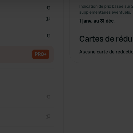
 provided to them or that they’ve collected from your use of their
Indication de prix basée sur 
supplémentaires éventuels.
Copie
1 janv. au 31 déc.
Copie
Cartes de rédu
Copie
Aucune carte de réducti
PRO+
Copie
Copie