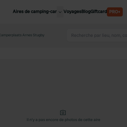
Aires de camping-car
Voyages
Blog
Giftcard
PRO+
leures aires de camping-car
Belgique
Camperplaats Arnes Stugby
Slovénie
Autriche
Suède
e
Suisse
Il n'y a pas encore de photos de cette aire