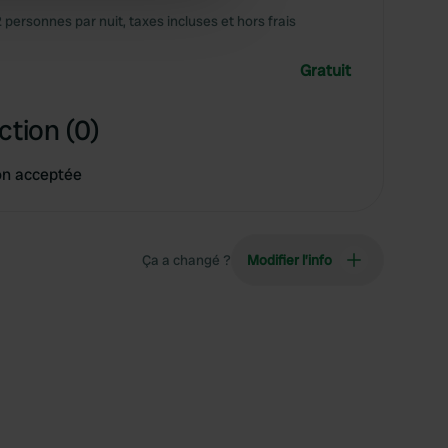
 services.
2 personnes par nuit, taxes incluses et hors frais
Gratuit
ction (0)
on acceptée
Ça a changé ?
Modifier l’info