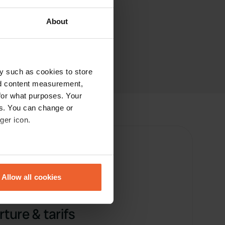
About
y such as cookies to store
nd content measurement,
for what purposes. Your
es. You can change or
ger icon.
eral meters
0 km
Allow all cookies
ails section
.
se our traffic. We also share
ture & tarifs
ers who may combine it with