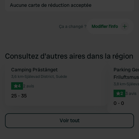
Aucune carte de réduction acceptée
Ça a changé ?
Modifier l’info
Consultez d'autres aires dans la région
Camping Prästänget
Parking Ge
Préféré
3,6 km
•
Själevad District, Suède
Friluftsmu
3,8 km
•
Själeva
4
2 avis
2
3 avis
25 - 35
0 - 0
Voir tout