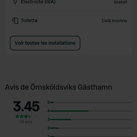
Électricité (16A)
Gratuit
Toilette
Coût inconnu
Voir toutes les installations
Avis de Örnsköldsviks Gästhamn
3.45
5
4
3
19 avis
2
1