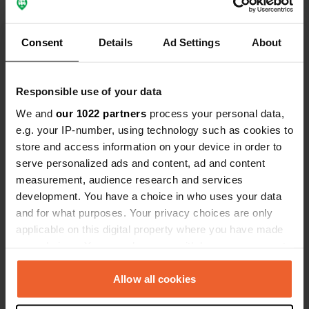
bruyant, mais rien d'extraordinaire.
On peut vidanger les eaux usées,
Traduit par Google
Afficher l'original
Consent
Details
Ad Settings
About
remplir et vider l'eau, mais l'électricité
n'est pas disponible sur tous les
Voir tous les 19 avis
emplacements. Il y a une cuisine
Responsible use of your data
commune pratique, des vestiaires et
une machine à laver. Le seul
We and
our 1022 partners
process your personal data,
Es-tu déjà venu ici ?
inconvénient majeur concerne les
e.g. your IP-number, using technology such as cookies to
douches, qui sont partagées par les
store and access information on your device in order to
hommes et les femmes, et non par
serve personalized ads and content, ad and content
les hommes et les femmes ensemble.
measurement, audience research and services
Les sanitaires sont très propres !
development. You have a choice in who uses your data
and for what purposes. Your privacy choices are only
Contact
applicable on this digital property where you have made
your choices. You can change or withdraw your consent
Emplacement
any time from the Cookie Declaration or by clicking on
Varvskajen 1
Copie
the Privacy trigger icon.
Allow all cookies
891 31, Örnsköldsvik, Suède