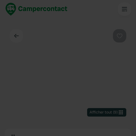
Dos
Préféré
Afficher tout
(
9
)