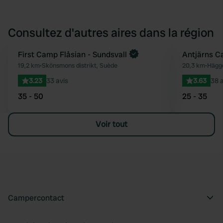
Consultez d'autres aires dans la région
First Camp Flåsian - Sundsvall
Antjärns C
Préféré
19,2 km
•
Skönsmons distrikt, Suède
20,3 km
•
Häggd
3.23
33 avis
3.63
38 a
35 - 50
25 - 35
Voir tout
Campercontact