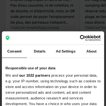
Pas d'eau courante, ni de toilettes, ni
camping dél
de douche, ni d'électricité, mais un QR
réserve natu
code permet de payer l'emplacement.
plage, en bo
De plus, des panneaux indiquent
nous étions 
partout qu'il s'agit d'un stand de tir ;
Traduit par Google
Afficher l'original
bruit des va
Traduit par Go
impossible de savoir si l'accès est
oiseaux mari
possible à pied. C'est actuellement
une brume m
très bruyant car le restaurant est en
ajoutant à l
rénovation.
Consent
Details
Ad Settings
About
Contact
Responsible use of your data
We and
our 1022 partners
process your personal data,
Emplacement
e.g. your IP-number, using technology such as cookies to
861 94, Tynderö District, Suède
Copie
store and access information on your device in order to
Coordonnées
serve personalized ads and content, ad and content
measurement, audience research and services
62° 24' 23" N 17° 43' 41" E
Copie
development. You have a choice in who uses your data