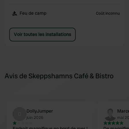
Feu de camp
Coût inconnu
Voir toutes les installations
Avis de Skeppshamns Café & Bistro
DollyJumper
Marc
D
juin 2026
mai 2
Endroit magnifique en bord de mer !
De magnifi