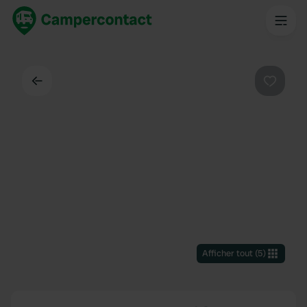
Dos
Préféré
Afficher tout
(
5
)