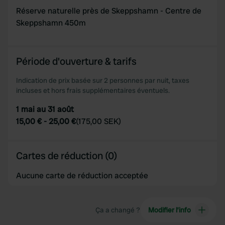
may combine it with other information that you’ve
Réserve naturelle près de Skeppshamn - Centre de
provided to them or that they’ve collected from your use
Skeppshamn 450m
of their services.
Période d'ouverture & tarifs
Indication de prix basée sur 2 personnes par nuit, taxes
incluses et hors frais supplémentaires éventuels.
1 mai au 31 août
15,00 €
-
25,00 €
(
175,00 SEK
)
Cartes de réduction (0)
Aucune carte de réduction acceptée
Ça a changé ?
Modifier l’info