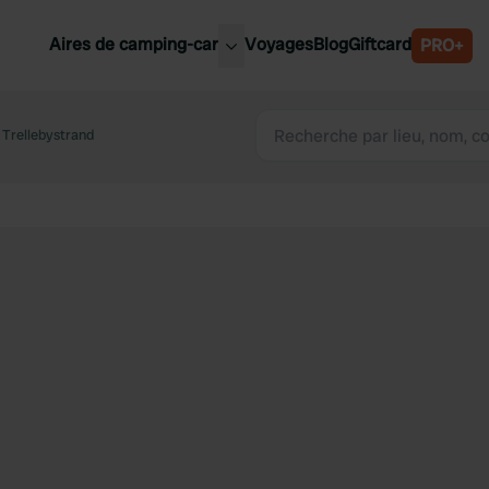
Aires de camping-car
Voyages
Blog
Giftcard
PRO+
leures aires de camping-car
Belgique
Trellebystrand
Slovénie
Autriche
Suède
e
Suisse