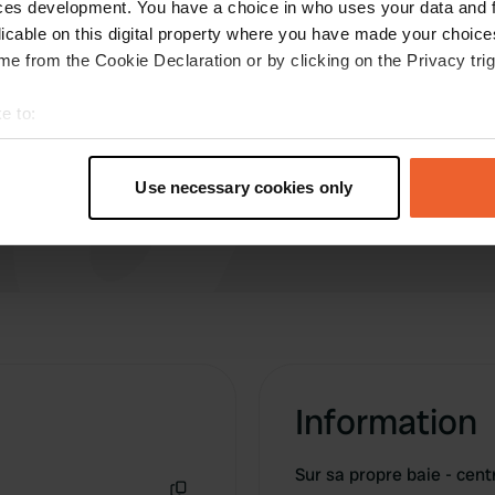
ces development. You have a choice in who uses your data and 
licable on this digital property where you have made your choic
e from the Cookie Declaration or by clicking on the Privacy trig
e to:
t your geographical location which can be accurate to within sev
tively scanning it for specific characteristics (fingerprinting)
Use necessary cookies only
 personal data is processed and set your preferences in the
det
e content and ads, to provide social media features and to analy
 our site with our social media, advertising and analytics partn
 provided to them or that they’ve collected from your use of their
Information
Sur sa propre baie - cent