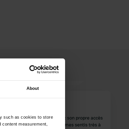
About
Zeltmekkis
Z
août 2024
y such as cookies to store
Un petit camping sympa avec son propre accès
nd content measurement,
à la plage 😊. Nous nous sommes sentis très à