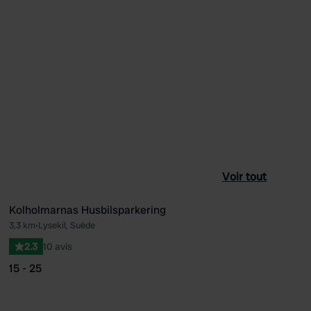
Voir tout
Kolholmarnas Husbilsparkering
3,3 km
•
Lysekil, Suède
féré
Préféré
2.3
10 avis
15 - 25