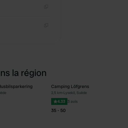
Copie
Copie
ns la région
usbilsparkering
Camping Löfgrens
uède
2,5 km
•
Lysekil, Suède
Préféré
Pré
4.33
3 avis
35 - 50