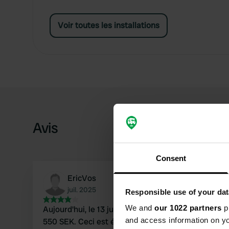
Voir toutes les installations
Avis
Consent
EricVos
juil. 2025
Responsible use of your dat
We and
our 1022 partners
pr
Aujourd'hui, le 13 juillet 2025, nous avons payé
and access information on yo
550 SEK. Ceci est également indiqué lors de la