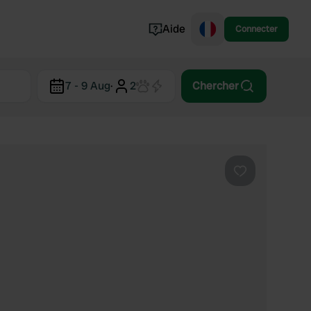
Aide
Connecter
Norvège
7 - 9 Aug
·
2
Chercher
Portugal
Danemark
Croatie
Voir tout...
Préféré