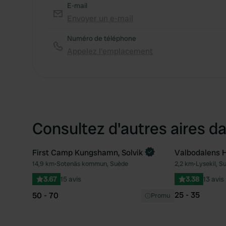
E-mail
Envoyer un e-mail
Numéro de téléphone
Appelez l'emplacement
Consultez d'autres aires da
First Camp Kungshamn, Solvik
Valbodalens H
14,9 km
•
Sotenäs kommun, Suède
2,2 km
•
Lysekil, S
Préféré
3.67
15 avis
3.38
13 avis
25 - 35
50 - 70
Promu