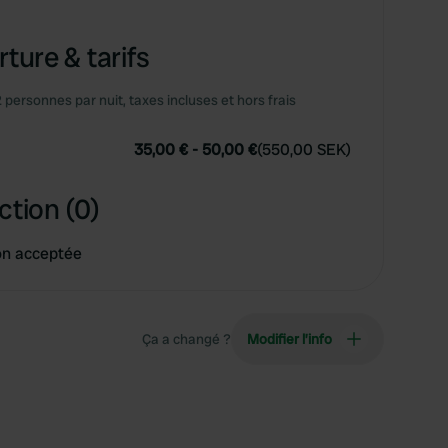
ture & tarifs
2 personnes par nuit, taxes incluses et hors frais
35,00 €
-
50,00 €
(
550,00 SEK
)
ction (0)
on acceptée
Ça a changé ?
Modifier l’info