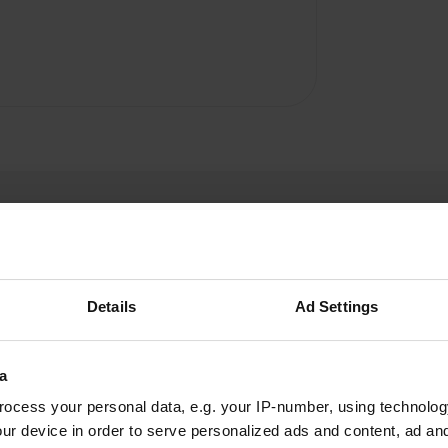
Details
Ad Settings
Els&Kees
E
mai 2025
a
ocess your personal data, e.g. your IP-number, using technolog
coût 395 sec.
ur device in order to serve personalized ads and content, ad a
Traduit par Google
Afficher l'original