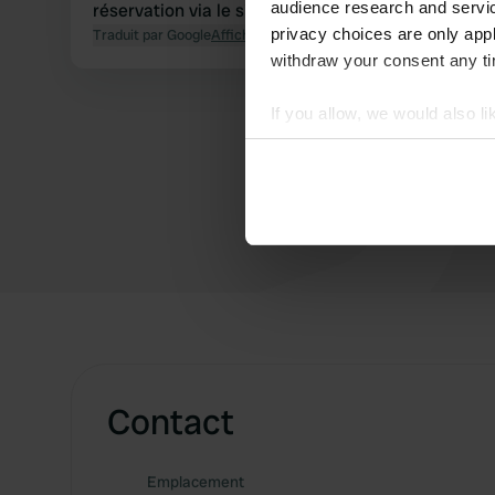
audience research and servi
réservation via le site Web.
privacy choices are only app
Traduit par Google
Afficher l'original
withdraw your consent any tim
If you allow, we would also lik
Collect information abou
Identify your device by ac
Find out more about how your
We use cookies to personalis
information about your use of
other information that you’ve
Contact
Emplacement