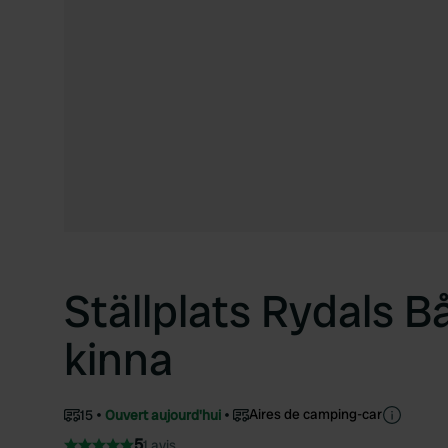
Ställplats Rydals B
kinna
Aires de camping-car
15
Ouvert aujourd'hui
5
1 avis