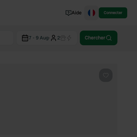
Aide
Connecter
Norvège
7 - 9 Aug
·
2
Chercher
Portugal
Danemark
Croatie
Voir tout...
Préféré