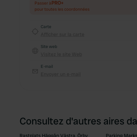
PRO+
Passer à
pour toutes les coordonnées
Carte
Afficher sur la carte
Site web
Visitez le site Web
E-mail
Envoyer un e-mail
Consultez d'autres aires da
Rastplats Häggån Västra, Örby
Parking Mark