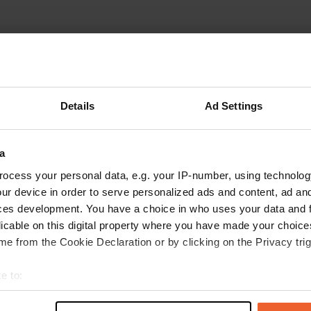
Details
Ad Settings
a
A
ocess your personal data, e.g. your IP-number, using technolog
du sauna est gratuite et du
ur device in order to serve personalized ads and content, ad a
Vous êtes dé
una peut être réservé sur
ces development. You have a choice in who uses your data and 
licable on this digital property where you have made your choic
e from the Cookie Declaration or by clicking on the Privacy trig
e to:
t your geographical location which can be accurate to within sev