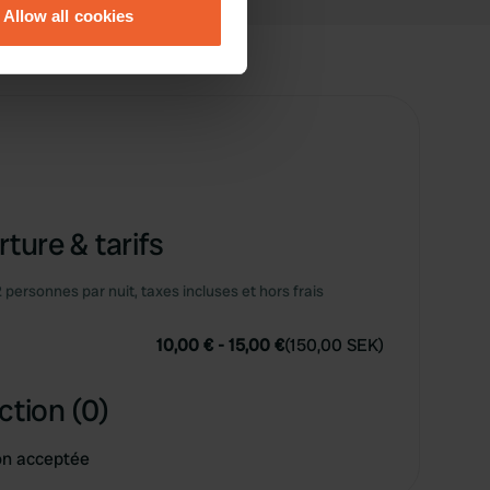
Allow all cookies
ails section
.
se our traffic. We also share
ers who may combine it with
 services.
ture & tarifs
2 personnes par nuit, taxes incluses et hors frais
10,00 €
-
15,00 €
(
150,00 SEK
)
ction (0)
on acceptée