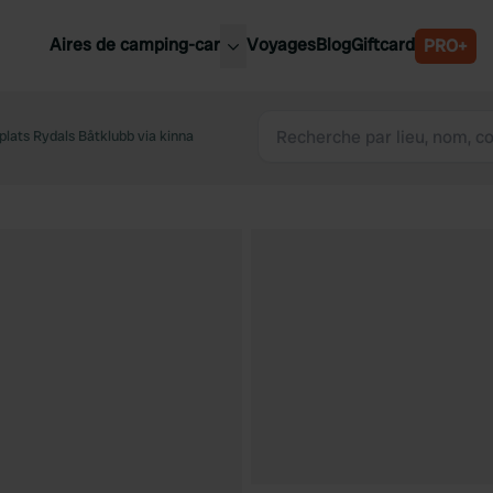
Aires de camping-car
Voyages
Blog
Giftcard
PRO+
leures aires de camping-car
Belgique
lplats Rydals Båtklubb via kinna
Slovénie
Autriche
Suède
e
Suisse