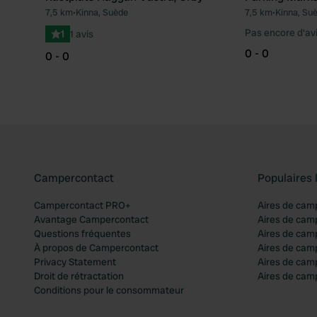
7,5 km
•
Kinna, Suède
7,5 km
•
Kinna, Su
Préféré
Pas encore d'av
1
1 avis
0 - 0
0 - 0
Campercontact
Populaires 
Campercontact PRO+
Aires de cam
Avantage Campercontact
Aires de cam
Questions fréquentes
Aires de cam
À propos de Campercontact
Aires de cam
Privacy Statement
Aires de cam
Droit de rétractation
Aires de camp
Conditions pour le consommateur