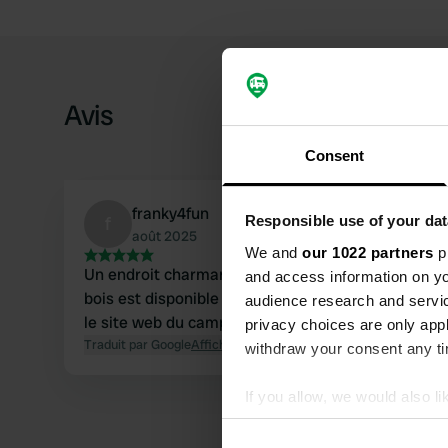
Avis
Consent
franky4fun
f
Responsible use of your dat
août 2025
We and
our 1022 partners
pr
Un endroit charmant dans le village. L'utilisation 
and access information on yo
bois est disponible à la boutique du musée. Le sa
audience research and servi
le site web du camping.
privacy choices are only app
Traduit par Google
Afficher l'original
withdraw your consent any tim
If you allow, we would also lik
Collect information abou