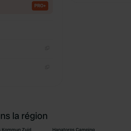
PRO+
Copie
Copie
ns la région
s Kommun Zuid
Hanatorps Camping