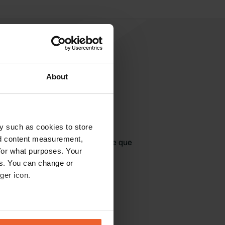
About
jouter un avis
y such as cookies to store
nd content measurement,
jà venu ici ? Dites aux autres ce que
for what purposes. Your
vous en pensez.
es. You can change or
ger icon.
eral meters