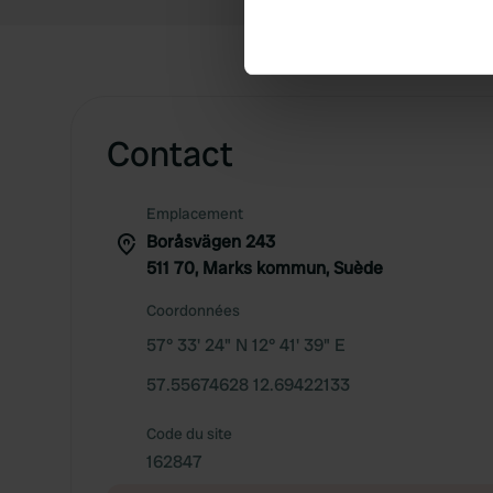
Identify your device by ac
Find out more about how your
We use cookies to personalis
information about your use of
other information that you’ve
Contact
Emplacement
Boråsvägen 243
511 70, Marks kommun, Suède
Coordonnées
57° 33' 24" N 12° 41' 39" E
57.55674628 12.69422133
Code du site
162847