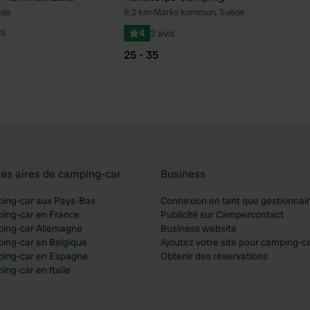
ède
9,2 km
•
Marks kommun, Suède
Préféré
Pré
is
4
2 avis
25 - 35
les aires de camping-car
Business
ping-car aux Pays-Bas
Connexion en tant que gestionnai
ping-car en France
Publicité sur Campercontact
ping-car Allemagne
Business website
ping-car en Belgique
Ajoutez votre site pour camping-c
ping-car en Espagne
Obtenir des réservations
ing-car en Italie