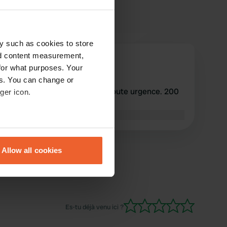
y such as cookies to store
nd content measurement,
Remane
for what purposes. Your
mai 2026
es. You can change or
Le prix doit être modifié de toute urgence. 200
ger icon.
scripts avec électricité
Traduit par Google
Afficher l'original
eral meters
Allow all cookies
ails section
.
se our traffic. We also share
ers who may combine it with
 services.
Es-tu déjà venu ici ?