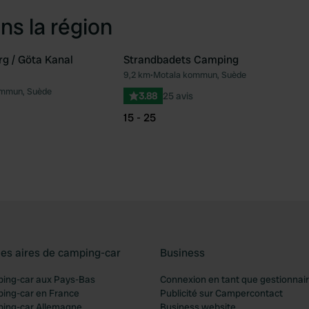
ns la région
g / Göta Kanal
Strandbadets Camping
9,2 km
•
Motala kommun, Suède
Préféré
Pré
ommun, Suède
3.88
25 avis
15 - 25
les aires de camping-car
Business
ping-car aux Pays-Bas
Connexion en tant que gestionnai
ping-car en France
Publicité sur Campercontact
ping-car Allemagne
Business website