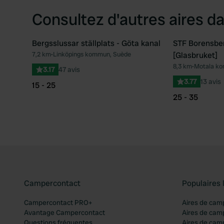
Consultez d'autres aires da
Bergsslussar ställplats - Göta kanal
STF Borensber
7,2 km
•
Linköpings kommun, Suède
[Glasbruket]
Préféré
8,3 km
•
Motala k
3.17
47 avis
3.77
13 avis
15 - 25
25 - 35
Campercontact
Populaires 
Campercontact PRO+
Aires de cam
Avantage Campercontact
Aires de cam
Questions fréquentes
Aires de cam