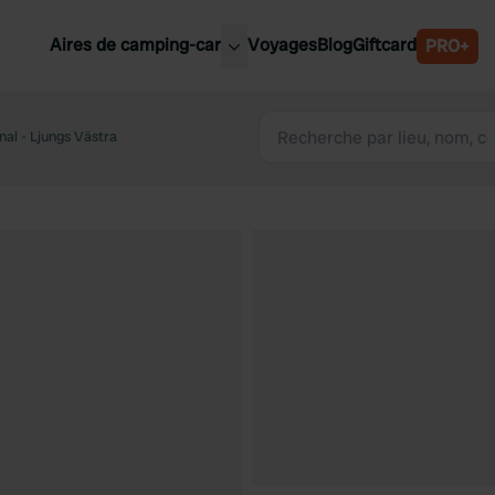
Aires de camping-car
Voyages
Blog
Giftcard
PRO+
leures aires de camping-car
Belgique
nal - Ljungs Västra
Slovénie
Autriche
Suède
e
Suisse