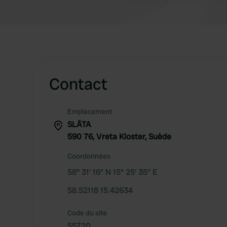
Contact
Emplacement
SLÄTA
590 76, Vreta Kloster, Suède
Coordonnées
58° 31' 16" N 15° 25' 35" E
58.52118 15.42634
Code du site
55720