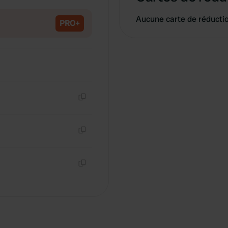
Copie
Aucune carte de réducti
PRO+
Copie
Copie
Copie