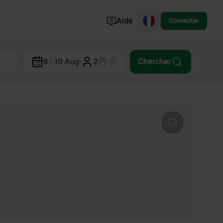
Aide
Connecter
Norvège
8 - 10 Aug
·
2
Chercher
Portugal
Danemark
Croatie
Voir tout...
Préféré