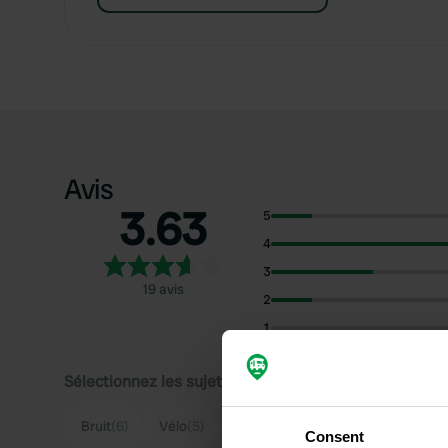
Avis
3.63
5
4
3
19 avis
2
1
Sélectionnez les sujets pour lire les critiques :
Bruit
(6)
Vélo
(5)
Bord de rivière
(4)
Sanitaires
(
Consent