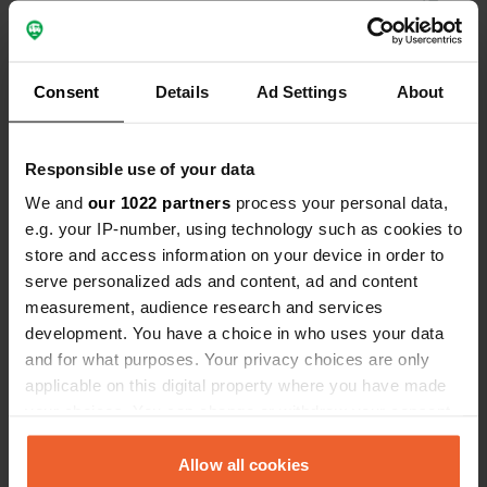
sikhjälma 511
Copie
819 63, Tierps kommun, Suède
Coordonnées
Consent
Details
Ad Settings
About
60° 34' 36" N 17° 49' 13" E
Copie
60.57662 17.82025
Responsible use of your data
Copie
We and
our 1022 partners
process your personal data,
Code du site
e.g. your IP-number, using technology such as cookies to
94635
Copie
store and access information on your device in order to
PRO+
Passer à
serve personalized ads and content, ad and content
PRO+
pour toutes les coordonnées
measurement, audience research and services
development. You have a choice in who uses your data
and for what purposes. Your privacy choices are only
Carte
applicable on this digital property where you have made
Afficher sur la carte
your choices. You can change or withdraw your consent
any time from the Cookie Declaration or by clicking on
the Privacy trigger icon.
Allow all cookies
Information