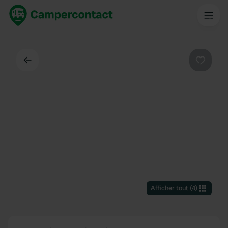
Dos
Préféré
Afficher tout
(
4
)