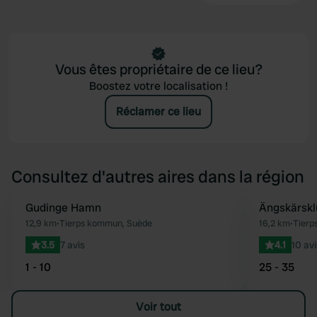
Vous êtes propriétaire de ce lieu?
Boostez votre localisation !
Réclamer ce lieu
Consultez d'autres aires dans la région
Gudinge Hamn
Ängskärskl
Préféré
12,9 km
•
Tierps kommun, Suède
16,2 km
•
Tierp
3.5
7 avis
4.1
10 avi
1 - 10
25 - 35
Voir tout