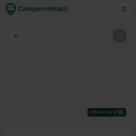
Dos
Préféré
Afficher tout
(
8
)