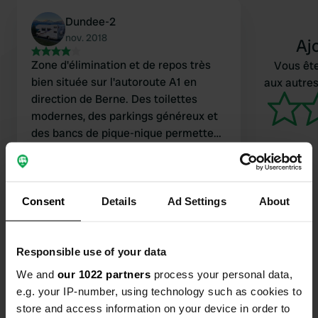
Dundee-2
nov. 2018
Aj
Zone d'élimination et de repos très
Vous ête
bien située sur l'autoroute A1 en
aux autres
direction de Berne. Des toilettes
modernes, des parkings généreux et
des bancs de pique-nique permettent
de passer un agréable séjour
Traduit par Google
Afficher l'original
Consent
Details
Ad Settings
About
Responsible use of your data
Contact
We and
our 1022 partners
process your personal data,
e.g. your IP-number, using technology such as cookies to
Emplacement
store and access information on your device in order to
E25
Copie