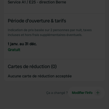
provide social media features and to analyse our traffic.
Service A1 / E25 - direction Berne
We also share information about your use of our site with
our social media, advertising and analytics partners who
may combine it with other information that you’ve
Période d'ouverture & tarifs
provided to them or that they’ve collected from your use
of their services.
Indication de prix basée sur 2 personnes par nuit, taxes
incluses et hors frais supplémentaires éventuels.
1 janv. au 31 déc.
Gratuit
Cartes de réduction (0)
Aucune carte de réduction acceptée
Ça a changé ?
Modifier l’info