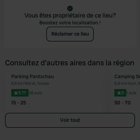
Vous êtes propriétaire de ce lieu?
Boostez votre localisation !
Réclamer ce lieu
Consultez d'autres aires dans la région
Parking Pantschau
Camping Sc
Préféré
8,9 km
•
Morat, Suisse
9,8 km
•
Guin, 
3.77
26 avis
3
1 avis
15 - 25
50 - 70
Voir tout