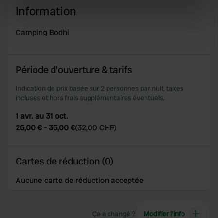
Identify your device by actively scanning it for
Information
specific characteristics (fingerprinting)
Find out more about how your personal data is processed
Camping Bodhi
and set your preferences in the
details section
.
We use cookies to personalise content and ads, to
Période d'ouverture & tarifs
provide social media features and to analyse our traffic.
Indication de prix basée sur 2 personnes par nuit, taxes
We also share information about your use of our site with
incluses et hors frais supplémentaires éventuels.
our social media, advertising and analytics partners who
may combine it with other information that you’ve
1 avr. au 31 oct.
provided to them or that they’ve collected from your use
25,00 €
-
35,00 €
(
32,00 CHF
)
of their services.
Cartes de réduction (0)
Aucune carte de réduction acceptée
Ça a changé ?
Modifier l’info