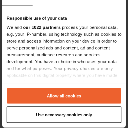
46° 34' 6" N 9° 26' 17" E
Copie
46.56833949 9.43804681
Responsible use of your data
Copie
Code du site
We and
our 1022 partners
process your personal data,
156817
e.g. your IP-number, using technology such as cookies to
Copie
store and access information on your device in order to
PRO+
Passer à
PRO+
serve personalized ads and content, ad and content
pour toutes les coordonnées
measurement, audience research and services
development. You have a choice in who uses your data
Carte
and for what purposes. Your privacy choices are only
Afficher sur la carte
applicable on this digital property where you have made
your choices. You can change or withdraw your consent
Site web
any time from the Cookie Declaration or by clicking on
Visitez le site Web
Copie
the Privacy trigger icon.
Allow all cookies
Numéro de téléphone
If you allow, we would also like to:
Appelez l'emplacement
Copie
Use necessary cookies only
Collect information about your geographical location
which can be accurate to within several meters