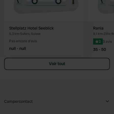
Stellplatz Hotel Seeblick
Rania
5,3 km
•
Sufers, Suisse
9,1 km
•
Zillis-
Pas encore d'avis
2
3 avis
null - null
35 - 50
Voir tout
Campercontact