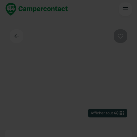
Dos
Préféré
Afficher tout
(
4
)