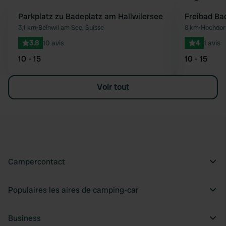
Parkplatz zu Badeplatz am Hallwilersee
Freibad Ba
Préféré
3,1 km
•
Beinwil am See, Suisse
8 km
•
Hochdorf
3.8
10 avis
4
1 avis
10 - 15
10 - 15
Voir tout
Campercontact
Populaires les aires de camping-car
Business