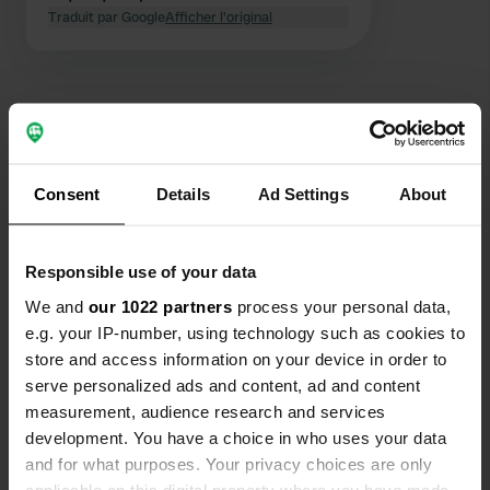
Alimentation disponible, pas d'autres
Traduit par Google
Afficher l'original
installations. Bien pour une nuit.
Contact
Consent
Details
Ad Settings
About
Emplacement
Käppelistrasse 16
Copie
Responsible use of your data
6287, Aesch (LU), Suisse
We and
our 1022 partners
process your personal data,
e.g. your IP-number, using technology such as cookies to
Coordonnées
store and access information on your device in order to
47° 15' 9" N 8° 14' 18" E
serve personalized ads and content, ad and content
Copie
47.2525836 8.2381948
measurement, audience research and services
Copie
development. You have a choice in who uses your data
Code du site
and for what purposes. Your privacy choices are only
156898
applicable on this digital property where you have made