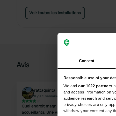
Voir toutes les installations
Consent
Avis
Responsible use of your dat
We and
our 1022 partners
pr
rattaquinta
and access information on yo
Il y a 5 semaines
audience research and servi
privacy choices are only app
Quel endroit magnifique ! Vue imprenable. Les prop
withdraw your consent any tim
accueillants. Une vieille grange couverte propose c