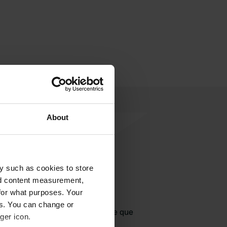
About
y such as cookies to store
nd content measurement,
jouter un avis
for what purposes. Your
es. You can change or
jà venu ici ? Dites aux autres ce que
ger icon.
vous en pensez.