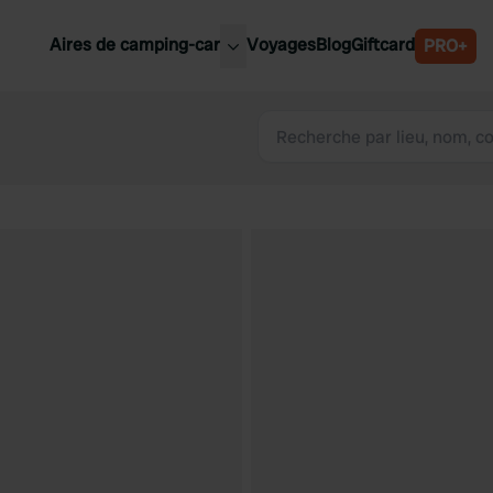
Aires de camping-car
Voyages
Blog
Giftcard
PRO+
leures aires de camping-car
Belgique
Slovénie
Autriche
Suède
e
Suisse