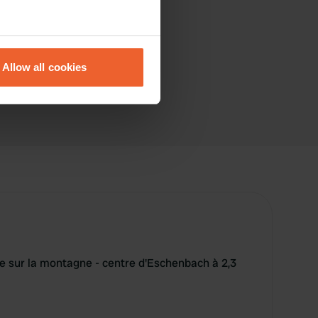
eral meters
Allow all cookies
ails section
.
se our traffic. We also share
ers who may combine it with
 services.
e sur la montagne - centre d'Eschenbach à 2,3