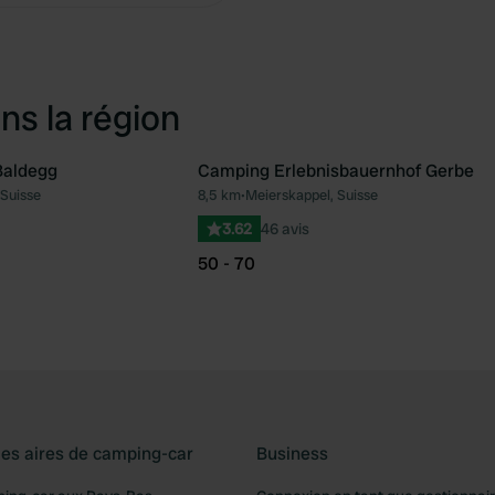
ns la région
Baldegg
Camping Erlebnisbauernhof Gerbe
 Suisse
8,5 km
•
Meierskappel, Suisse
Préféré
Pré
3.62
46 avis
50 - 70
les aires de camping-car
Business