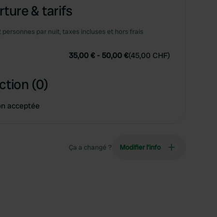
ture & tarifs
2 personnes par nuit, taxes incluses et hors frais
35,00 €
-
50,00 €
(
45,00 CHF
)
ction (0)
on acceptée
Ça a changé ?
Modifier l’info