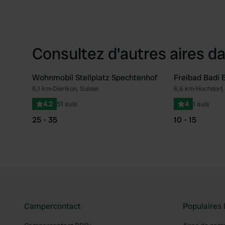
Consultez d'autres aires da
Wohnmobil Stellplatz Spechtenhof
Freibad Badi 
6,1 km
•
Dierikon, Suisse
6,6 km
•
Hochdorf,
Préféré
4.2
51 avis
4
1 avis
25 - 35
10 - 15
Campercontact
Populaires 