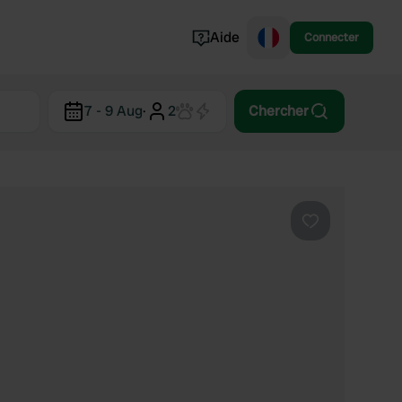
Aide
Connecter
Norvège
7 - 9 Aug
·
2
Chercher
Portugal
Danemark
Croatie
Voir tout...
Préféré