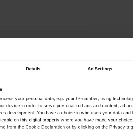
Details
Ad Settings
a
ocess your personal data, e.g. your IP-number, using technolog
ur device in order to serve personalized ads and content, ad a
A
ces development. You have a choice in who uses your data and 
licable on this digital property where you have made your choic
riétaires sont très
Vous êtes dé
e from the Cookie Declaration or by clicking on the Privacy trig
afé, thé, boissons et en-