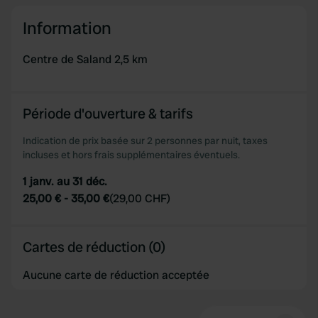
our social media, advertising and analytics partners who
may combine it with other information that you’ve
Information
provided to them or that they’ve collected from your use
of their services.
Centre de Saland 2,5 km
Période d'ouverture & tarifs
Indication de prix basée sur 2 personnes par nuit, taxes
incluses et hors frais supplémentaires éventuels.
1 janv. au 31 déc.
25,00 €
-
35,00 €
(
29,00 CHF
)
Cartes de réduction (0)
Aucune carte de réduction acceptée