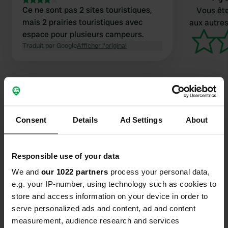
Ce ne sont pas 2 sites touristiques,
Vous ête
mais 2 prairies touristiques avec
aux autres
espace pour plusieurs campeurs.
Traduit par Google
Afficher l'original
Consent
Details
Ad Settings
About
Contact
Emplacement
Responsible use of your data
Auwisstrasse 37
Copie
We and
our 1022 partners
process your personal data,
8493, Bauma (Zurich), Suisse
e.g. your IP-number, using technology such as cookies to
Coordonnées
store and access information on your device in order to
serve personalized ads and content, ad and content
47° 23' 24" N 8° 51' 34" E
Copie
measurement, audience research and services