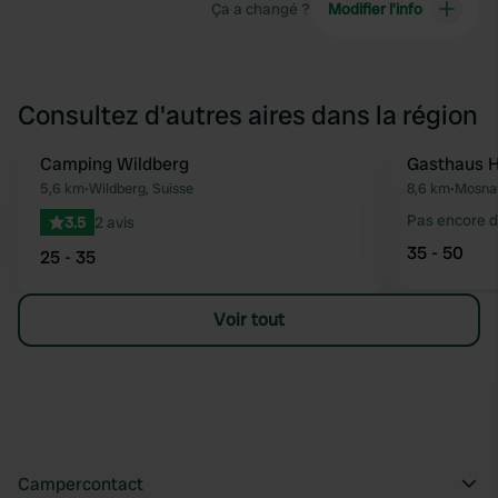
Ça a changé ?
Modifier l’info
Consultez d'autres aires dans la région
Camping Wildberg
Gasthaus H
Préféré
5,6 km
•
Wildberg, Suisse
8,6 km
•
Mosnan
Pas encore d
3.5
2 avis
35 - 50
25 - 35
Voir tout
Campercontact