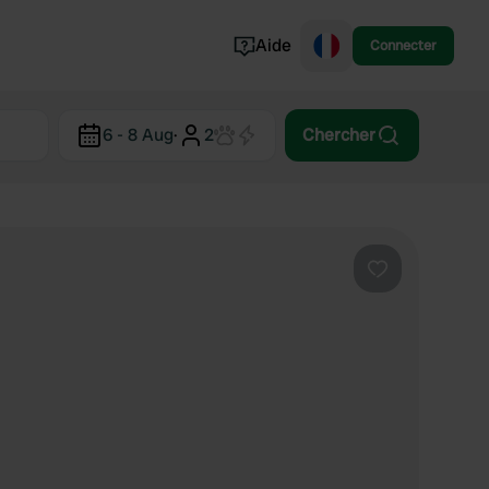
Aide
Connecter
Norvège
6 - 8 Aug
·
2
Chercher
Portugal
Danemark
Croatie
Voir tout...
Préféré