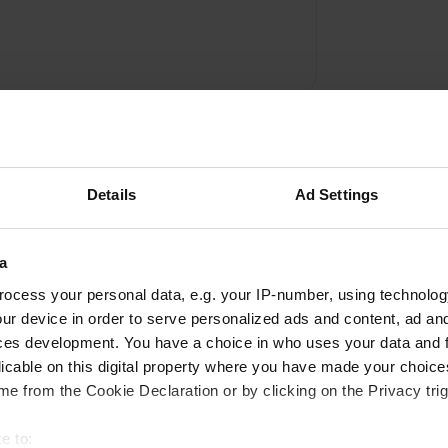
Details
Ad Settings
a
Ajouter un avis
ocess your personal data, e.g. your IP-number, using technolog
ur device in order to serve personalized ads and content, ad a
Vous êtes déjà venu ici ? Dites aux autres ce que
ces development. You have a choice in who uses your data and 
vous en pensez.
licable on this digital property where you have made your choic
e from the Cookie Declaration or by clicking on the Privacy trig
e to: