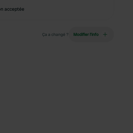
on acceptée
Ça a changé ?
Modifier l’info