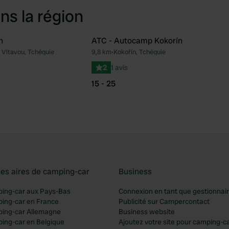
ns la région
n
ATC - Autocamp Kokorín
 Vltavou, Tchéquie
9,8 km
•
Kokořín, Tchéquie
Préféré
Pré
2
1 avis
15 - 25
les aires de camping-car
Business
ping-car aux Pays-Bas
Connexion en tant que gestionnai
ping-car en France
Publicité sur Campercontact
ping-car Allemagne
Business website
ping-car en Belgique
Ajoutez votre site pour camping-c