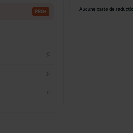
Aucune carte de réducti
PRO+
Copie
Copie
Copie