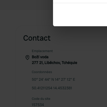
Collect information abou
Identify your device by ac
Find out more about how your
We use cookies to personalis
information about your use of
Contact
other information that you’ve
Emplacement
Boží voda
277 21, Liběchov, Tchéquie
Coordonnées
50° 24' 44" N 14° 27' 12" E
50.41211254 14.4532381
Code du site
157534