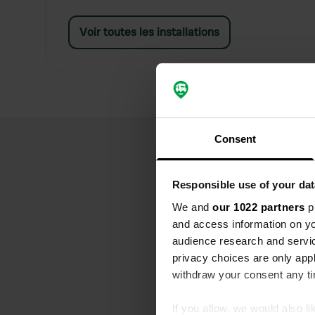
Voir toutes les installations
Consent
Responsible use of your dat
We and
our 1022 partners
pr
and access information on yo
audience research and servi
privacy choices are only app
withdraw your consent any tim
If you allow, we would also lik