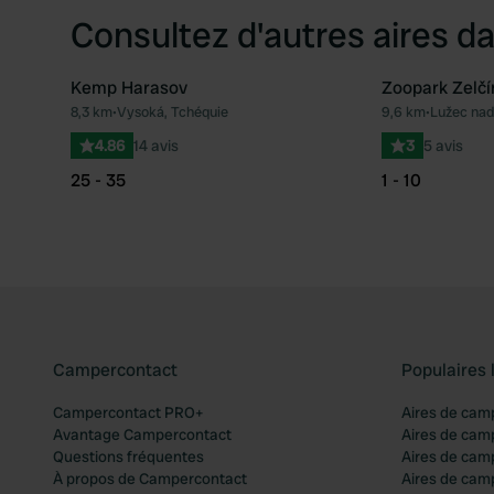
Consultez d'autres aires da
Kemp Harasov
Zoopark Zelčí
8,3 km
•
Vysoká, Tchéquie
9,6 km
•
Lužec nad
Préféré
4.86
14 avis
3
5 avis
25 - 35
1 - 10
Campercontact
Populaires 
Campercontact PRO+
Aires de cam
Avantage Campercontact
Aires de cam
Questions fréquentes
Aires de cam
À propos de Campercontact
Aires de cam