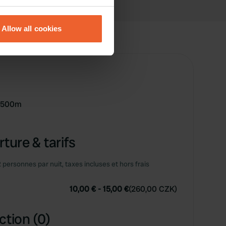
eral meters
Allow all cookies
ails section
.
se our traffic. We also share
ers who may combine it with
 services.
e 500m
ture & tarifs
2 personnes par nuit, taxes incluses et hors frais
10,00 €
-
15,00 €
(
260,00 CZK
)
ction (0)