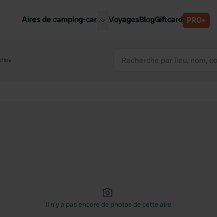
Aires de camping-car
Voyages
Blog
Giftcard
PRO+
leures aires de camping-car
Belgique
chov
Slovénie
Autriche
Suède
e
Suisse
Il n'y a pas encore de photos de cette aire