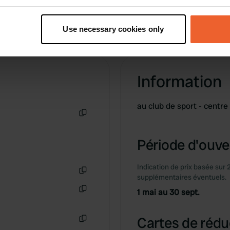
t your geographical location which can be accurate to within sev
tively scanning it for specific characteristics (fingerprinting)
Use necessary cookies only
 personal data is processed and set your preferences in the
det
e content and ads, to provide social media features and to analy
 our site with our social media, advertising and analytics partn
Information
 provided to them or that they’ve collected from your use of their
au club de sport - centr
Copie
Période d'ouver
Indication de prix basée sur 
supplémentaires éventuels.
Copie
1 mai au 30 sept.
Copie
Cartes de rédu
Copie