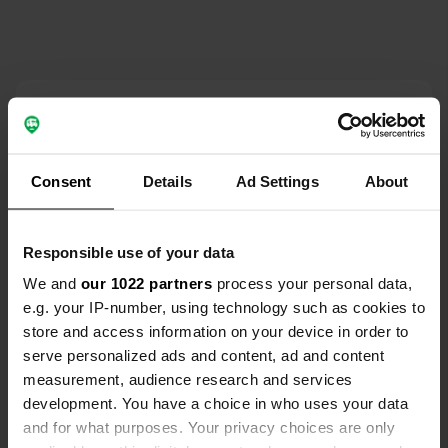
Contact
Emplacement
Consent
Details
Ad Settings
About
Velkovřešťovský rybnik 34
Copie
544 54, Velký Vřešťov, Tchéquie
Coordonnées
Responsible use of your data
50° 21' 3" N 15° 45' 11" E
We and
our 1022 partners
process your personal data,
Copie
e.g. your IP-number, using technology such as cookies to
50.35086711 15.753076
store and access information on your device in order to
Copie
serve personalized ads and content, ad and content
Code du site
measurement, audience research and services
110003
Copie
development. You have a choice in who uses your data
PRO+
Passer à
and for what purposes. Your privacy choices are only
PRO+
pour toutes les coordonnées