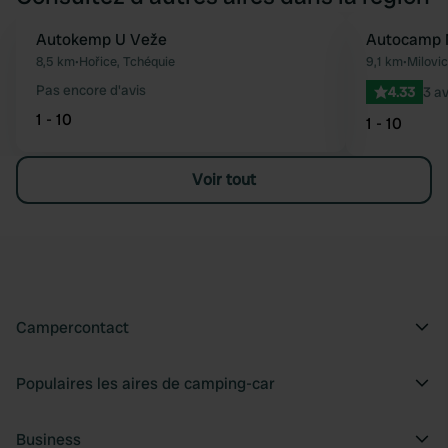
Autokemp U Veže
Autocamp M
Préféré
8,5 km
•
Hořice, Tchéquie
9,1 km
•
Milovic
Pas encore d'avis
4.33
3 av
1 - 10
1 - 10
Voir tout
Campercontact
Populaires les aires de camping-car
Business