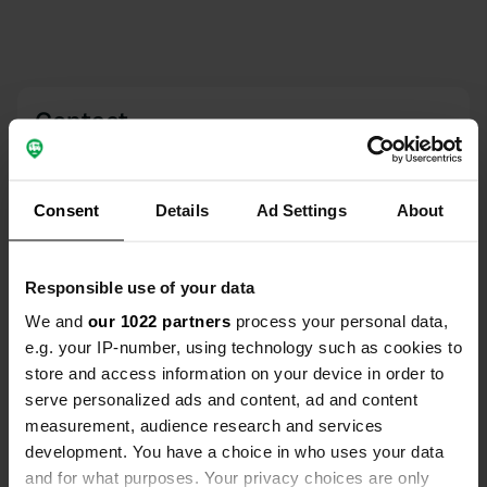
Contact
Emplacement
U Rybníka 657
Copie
Consent
Details
Ad Settings
About
691 02, Velké Bílovice, Tchéquie
Coordonnées
Responsible use of your data
48° 51' 26" N 16° 54' 45" E
We and
our 1022 partners
process your personal data,
Copie
48.85728 16.91241
e.g. your IP-number, using technology such as cookies to
Copie
store and access information on your device in order to
Code du site
serve personalized ads and content, ad and content
195486
measurement, audience research and services
Copie
development. You have a choice in who uses your data
PRO+
Passer à
PRO+
and for what purposes. Your privacy choices are only
pour toutes les coordonnées