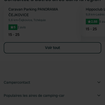
Caravan Parking PANORAMA
Hippoclub 
Préféré
ČEJKOVICE
9,8 km
•
Lednic
5,6 km
•
Čejkovice, Tchéquie
2.88
8 av
5
2 avis
15 - 25
15 - 25
Voir tout
Campercontact
Populaires les aires de camping-car