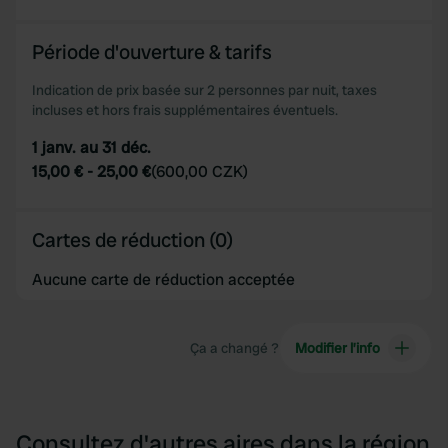
provided to them or that they’ve collected from your use
of their services.
Période d'ouverture & tarifs
Indication de prix basée sur 2 personnes par nuit, taxes
incluses et hors frais supplémentaires éventuels.
1 janv. au 31 déc.
15,00 €
-
25,00 €
(
600,00 CZK
)
Cartes de réduction (0)
Aucune carte de réduction acceptée
Ça a changé ?
Modifier l’info
Consultez d'autres aires dans la région